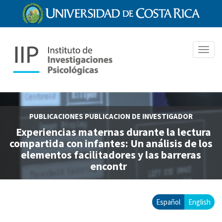
Pasar
al
contenido
principal
Toggl
navig
PUBLICACIONES
PUBLICACION DE INVESTIGADOR
Experiencias maternas durante la lectura
compartida con infantes: Un análisis de los
elementos facilitadores y las barreras
encontr
Español
English