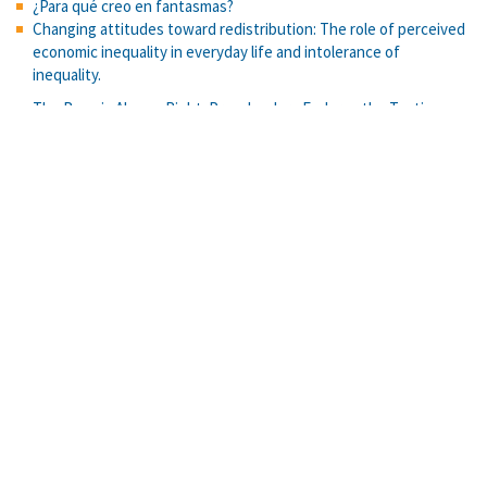
¿Para qué creo en fantasmas?
Changing attitudes toward redistribution: The role of perceived
economic inequality in everyday life and intolerance of
inequality.
The Boss is Always Right: Preschoolers Endorse the Testimony
of a Dominant Over that of a Subordinate.
Excelencia y equidad en pruebas de admisión: Una propuesta
emergente para la Universidad de Costa Rica. Actualidades
Investigativas en Educación. Revista Electrónica
Cognición social y desinformación en el contexto de una
campaña presidencial en Costa Rica. Global Media Journal
México, 21(41), 1–19.
You go before me: behavioral politeness and interdependent
self as markers of Simpatía in Latinas.
La violencia en las calles se percibe como el tipo de violencia más
frecuente en Centroamérica.
Asociación de las carreras de Ciencias, Ciencias Económicas y
Ciencias Sociales con el perfil de ingreso de sus estudiantes
Cargar