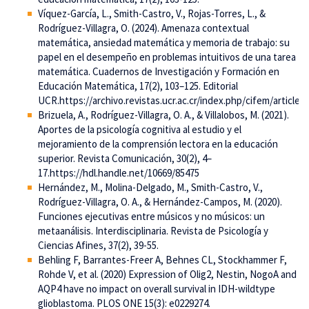
Víquez-García, L., Smith-Castro, V., Rojas-Torres, L., &
Rodríguez-Villagra, O. (2024). Amenaza contextual
matemática, ansiedad matemática y memoria de trabajo: su
papel en el desempeño en problemas intuitivos de una tarea
matemática. Cuadernos de Investigación y Formación en
Educación Matemática, 17(2), 103–125. Editorial
UCR.https://archivo.revistas.ucr.ac.cr/index.php/cifem/article
Brizuela, A., Rodríguez-Villagra, O. A., & Villalobos, M. (2021).
Aportes de la psicología cognitiva al estudio y el
mejoramiento de la comprensión lectora en la educación
superior. Revista Comunicación, 30(2), 4–
17.https://hdl.handle.net/10669/85475
Hernández, M., Molina-Delgado, M., Smith-Castro, V.,
Rodríguez-Villagra, O. A., & Hernández-Campos, M. (2020).
Funciones ejecutivas entre músicos y no músicos: un
metaanálisis. Interdisciplinaria. Revista de Psicología y
Ciencias Afines, 37(2), 39-55.
Behling F, Barrantes-Freer A, Behnes CL, Stockhammer F,
Rohde V, et al. (2020) Expression of Olig2, Nestin, NogoA and
AQP4 have no impact on overall survival in IDH-wildtype
glioblastoma. PLOS ONE 15(3): e0229274.