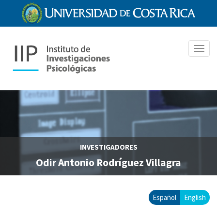
Pasar
al
contenido
principal
Toggl
navig
INVESTIGADORES
Odir Antonio Rodríguez Villagra
Español
English