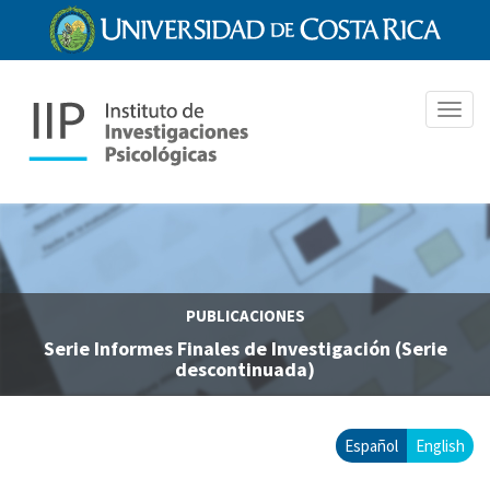
Pasar
al
contenido
principal
Toggl
navig
PUBLICACIONES
Serie Informes Finales de Investigación (Serie
descontinuada)
Español
English