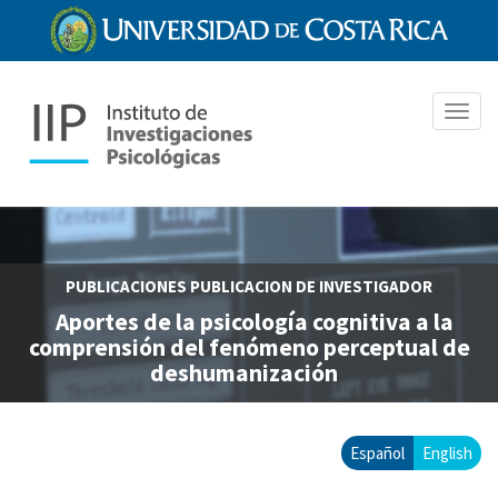
Pasar
al
contenido
principal
Toggl
navig
PUBLICACIONES
PUBLICACION DE INVESTIGADOR
Aportes de la psicología cognitiva a la
comprensión del fenómeno perceptual de
deshumanización
Español
English