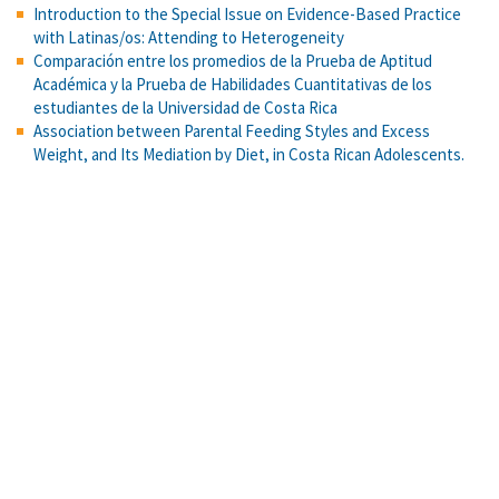
Introduction to the Special Issue on Evidence-Based Practice
with Latinas/os: Attending to Heterogeneity
Comparación entre los promedios de la Prueba de Aptitud
Académica y la Prueba de Habilidades Cuantitativas de los
estudiantes de la Universidad de Costa Rica
Association between Parental Feeding Styles and Excess
Weight, and Its Mediation by Diet, in Costa Rican Adolescents.
Amphetamine-induced appetitive 50-kHz calls in rats: a genuine
affective marker of mania? Psychopharmacology
Self-efficacy, action control, and social support explain physical
activity changes among Costa Rican older adults
TESIS DOCTORAL COMPLETA EN: Tesis Doctorales en Red
¿Psicólogos y psicólogas sesgados? Sesgos de confirmación y
representatividad en estudiantes universitarios de psicología.
Reproductive strategy and ethnic conflict: Slow life history as a
protective factor against negative ethnocentrism in two
contemporary societies
Ventajas del Modelo de Rasch para el análisis e interpretación de
actitudes: El caso de la subescala de sexismo benevolente