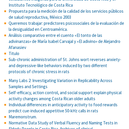
Instituto Tecnológico de Costa Rica
Propuesta para la medición de la calidad de los servicios públicos
de salud reproductiva, México 2003
Queremos trabajar: predictores psicosociales de la evaluación de
la desigualdad en Centroamérica.
Análisis comparativo entre el cuento «El tonto de las
adivinanzas» de María Isabel Carvajal y «El adivino» de Alejandro
Afanasiev
Titulo
Sub-chronic administration of St. Johns wort reverses anxiety-
and depressive-like behaviors induced by two different
protocols of chronic stress in rats
Many Labs 2: Investigating Variation in Replicability Across
Samples and Settings
Self-efficacy, action control, and social support explain physical
activity changes among Costa Rican older adults
Individual differences in anticipatory activity to food rewards
predict cue-induced appetitive 50-kHz calls in rats
Maremonstrum.
Normative Data Study of Verbal Fluency and Naming Tests in
Elderly People in Costa Rica. Archives of clinical