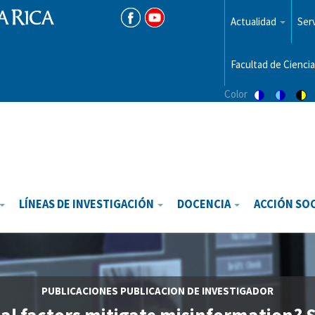
Menu
top
Actualidad
Serv
Facultad de Ciencia
Color
Switch
Switch
Sw
to
to
to
color
blue
hi
theme
theme
vis
th
LÍNEAS DE INVESTIGACIÓN
DOCENCIA
ACCIÓN SO
PUBLICACIONES
PUBLICACION DE INVESTIGADOR