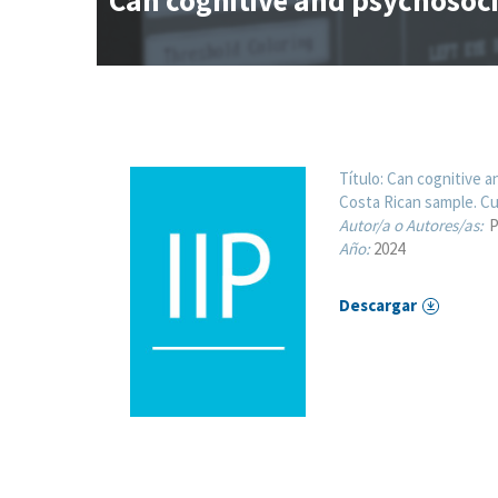
Can cognitive and psychosoci
Título:
Can cognitive a
Costa Rican sample. Cua
Autor/a o Autores/as:
P
Año:
2024
Descargar