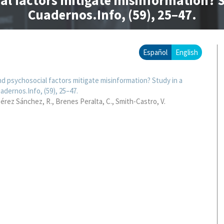
al factors mitigate misinformation? S
Cuadernos.Info, (59), 25–47.
Español
English
nd psychosocial factors mitigate misinformation? Study in a
dernos.Info, (59), 25–47.
érez Sánchez, R.
Brenes Peralta, C.
Smith-Castro, V.