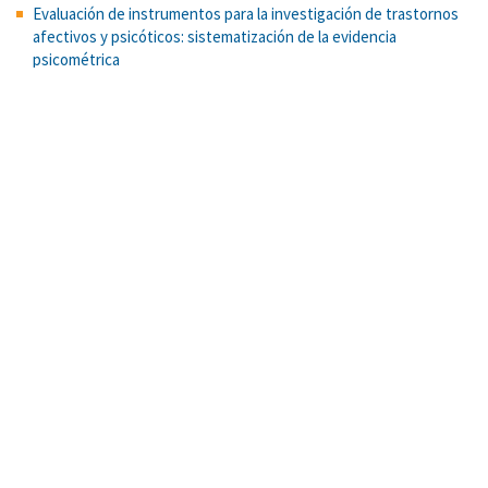
Evaluación de instrumentos para la investigación de trastornos
afectivos y psicóticos: sistematización de la evidencia
psicométrica
Percepción de crimen en la comunidad e intolerancia a la
desigualdad económica.
Identidad personal y memoria en adultos mayores sin deterioro
cognitivo y con enfermedad de Alzheimer
Construcción de un modelo psicométrico cognitivo para la
Prueba de Razonamiento con Figuras
El Periodo juvenil visto desde la perspectiva adulta
La gestión del riesgo en línea y el autocuidado
Nations' income inequality predicts ambivalence in stereotype
content: How societies mind the gap
Prácticas parentales de alimentación, alimentación saludable y
medidas de composición corporal en niñez preescolar
Cargar
más