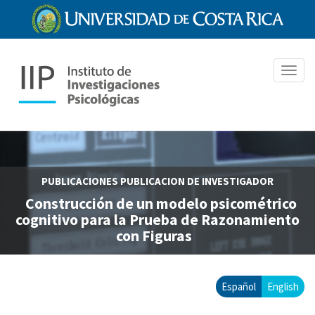
Pasar
al
contenido
principal
Toggl
navig
PUBLICACIONES
PUBLICACION DE INVESTIGADOR
Construcción de un modelo psicométrico
cognitivo para la Prueba de Razonamiento
con Figuras
Español
English