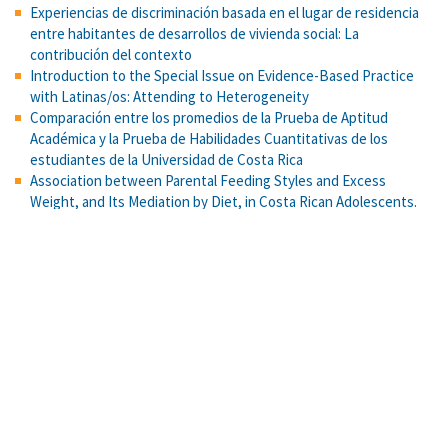
Experiencias de discriminación basada en el lugar de residencia
entre habitantes de desarrollos de vivienda social: La
contribución del contexto
Introduction to the Special Issue on Evidence-Based Practice
with Latinas/os: Attending to Heterogeneity
Comparación entre los promedios de la Prueba de Aptitud
Académica y la Prueba de Habilidades Cuantitativas de los
estudiantes de la Universidad de Costa Rica
Association between Parental Feeding Styles and Excess
Weight, and Its Mediation by Diet, in Costa Rican Adolescents.
Amphetamine-induced appetitive 50-kHz calls in rats: a genuine
affective marker of mania? Psychopharmacology
Self-efficacy, action control, and social support explain physical
activity changes among Costa Rican older adults
TESIS DOCTORAL COMPLETA EN: Tesis Doctorales en Red
¿Psicólogos y psicólogas sesgados? Sesgos de confirmación y
representatividad en estudiantes universitarios de psicología.
Reproductive strategy and ethnic conflict: Slow life history as a
protective factor against negative ethnocentrism in two
contemporary societies
Ventajas del Modelo de Rasch para el análisis e interpretación de