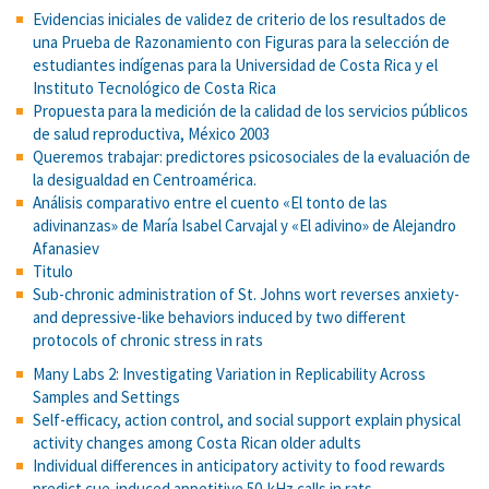
Evidencias iniciales de validez de criterio de los resultados de
una Prueba de Razonamiento con Figuras para la selección de
estudiantes indígenas para la Universidad de Costa Rica y el
Instituto Tecnológico de Costa Rica
Propuesta para la medición de la calidad de los servicios públicos
de salud reproductiva, México 2003
Queremos trabajar: predictores psicosociales de la evaluación de
la desigualdad en Centroamérica.
Análisis comparativo entre el cuento «El tonto de las
adivinanzas» de María Isabel Carvajal y «El adivino» de Alejandro
Afanasiev
Titulo
Sub-chronic administration of St. Johns wort reverses anxiety-
and depressive-like behaviors induced by two different
protocols of chronic stress in rats
Many Labs 2: Investigating Variation in Replicability Across
Samples and Settings
Self-efficacy, action control, and social support explain physical
activity changes among Costa Rican older adults
Individual differences in anticipatory activity to food rewards
predict cue-induced appetitive 50-kHz calls in rats