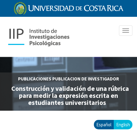
Pasar
al
contenido
principal
Toggl
navig
PUBLICACIONES
PUBLICACION DE INVESTIGADOR
Construcción y validación de una rúbrica
para medir la expresión escrita en
estudiantes universitarios
Español
English