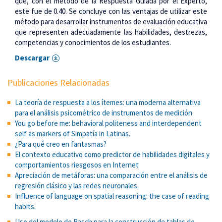
que, con el método de la Respuesta Guiada por el Experto,
este fue de 0.40. Se concluye con las ventajas de utilizar este
método para desarrollar instrumentos de evaluación educativa
que representen adecuadamente las habilidades, destrezas,
competencias y conocimientos de los estudiantes.
Descargar
Publicaciones Relacionadas
La teoría de respuesta a los ítemes: una moderna alternativa
para el análisis psicométrico de instrumentos de medición
You go before me: behavioral politeness and interdependent
self as markers of Simpatía in Latinas.
¿Para qué creo en fantasmas?
El contexto educativo como predictor de habilidades digitales y
comportamientos riesgosos en Internet
Apreciación de metáforas: una comparación entre el análisis de
regresión clásico y las redes neuronales.
Influence of language on spatial reasoning: the case of reading
habits.
Uso del modelo de Rasch para la construcción de tablas de