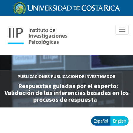
Pasar
al
contenido
principal
Toggl
navig
PUBLICACIONES
PUBLICACION DE INVESTIGADOR
Respuestas guiadas por el experto:
Validación de las inferencias basadas en los
procesos de respuesta
Español
English