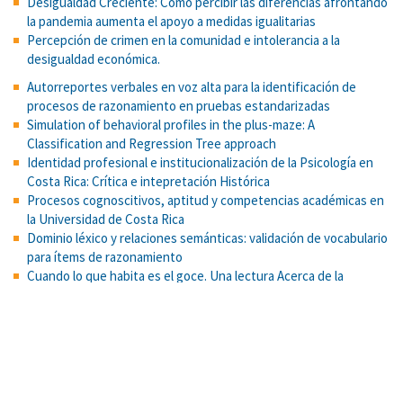
Desigualdad Creciente: Cómo percibir las diferencias afrontando
la pandemia aumenta el apoyo a medidas igualitarias
Percepción de crimen en la comunidad e intolerancia a la
desigualdad económica.
Autorreportes verbales en voz alta para la identificación de
procesos de razonamiento en pruebas estandarizadas
Simulation of behavioral profiles in the plus-maze: A
Classification and Regression Tree approach
Identidad profesional e institucionalización de la Psicología en
Costa Rica: Crítica e intepretación Histórica
Procesos cognoscitivos, aptitud y competencias académicas en
la Universidad de Costa Rica
Dominio léxico y relaciones semánticas: validación de vocabulario
para ítems de razonamiento
Cuando lo que habita es el goce. Una lectura Acerca de la
violencia en algunos jóvenes
Book sharing and reminiscing: Caregivers’ conversational style
and children’s language and literacy development in low-income
Costa Rican families
Mejorando el desarrollo del lenguaje y la alfabetización en
preescolares en Costa Rica: Una intervención familiar usando