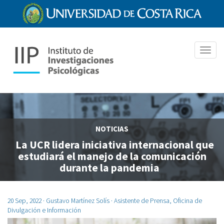
Pasar
al
contenido
principal
Toggl
navig
NOTICIAS
La UCR lidera iniciativa internacional que
estudiará el manejo de la comunicación
durante la pandemia
20 Sep, 2022
· Gustavo Martínez Solís · Asistente de Prensa, Oficina de
Divulgación e Información