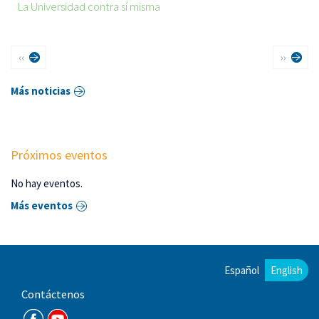
La Universidad contra sí misma
Paginación
Página
Siguient
‹‹
››
anterior
página
Más noticias
Próximos eventos
No hay eventos.
Más eventos
Español
English
Contáctenos