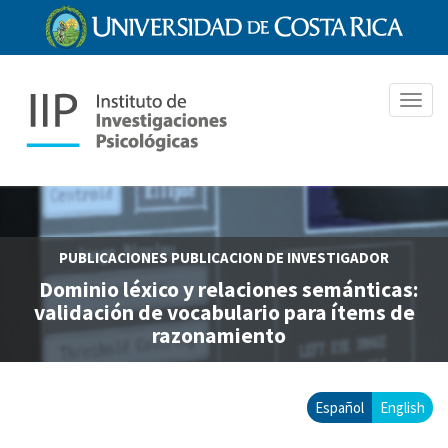
Pasar
al
contenido
principal
Toggl
navig
PUBLICACIONES
PUBLICACION DE INVESTIGADOR
Dominio léxico y relaciones semánticas:
validación de vocabulario para ítems de
razonamiento
Español
English