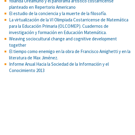
Yolanda Oreamuno y el panorama artístico costarricense
planteado en Repertorio Americano
El estudio de la conciencia y la muerte de la filosofía.
La virtualización de la VI Olimpiada Costarricense de Matemática
para la Educación Primaria (OLCOMEP). Cuadernos de
investigación y formación en Educación Matemática.
Weaving sociocultural change and cognitive development
together
El tiempo como enemigo en la obra de Francisco Amighetti y en la
literatura de Max Jiménez.
Informe Anual Hacia la Sociedad de la Información y el
Conocimiento 2013
Predictores de la mediación parental del uso de la Internet de
niños y adolescentes y su asociación con las oportunidades y
riesgos de dicho uso
Predicción de la reprobación de cursos de matemática básicos
en las carreras de Física, Meteorología, Matemática, Ciencias
Actuariales y Farmacia. Educare
Cross-cultural differences in the valuing of dominance by young
children
¿Qué esperan los docentes de la inmigración? Expectativas de