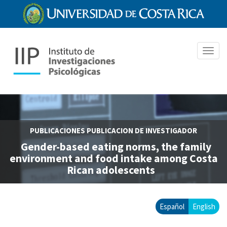
Pasar
al
contenido
principal
Toggl
navig
PUBLICACIONES
PUBLICACION DE INVESTIGADOR
Gender-based eating norms, the family
environment and food intake among Costa
Rican adolescents
Español
English