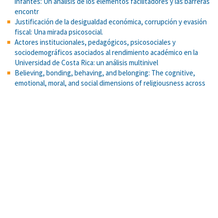
infantes: Un análisis de los elementos facilitadores y las barreras
encontr
Justificación de la desigualdad económica, corrupción y evasión
fiscal: Una mirada psicosocial.
Actores institucionales, pedagógicos, psicosociales y
sociodemográficos asociados al rendimiento académico en la
Universidad de Costa Rica: un análisis multinivel
Believing, bonding, behaving, and belonging: The cognitive,
emotional, moral, and social dimensions of religiousness across
cultures.
Bayes y el círculo de la probabilidad
La virtualización de la VI Olimpiada Costarricense de Matemática
para la Educación Primaria (OLCOMEP). Cuadernos de
investigación y formación en Educación Matemática.
Justificación de la desigualdad económica, corrupción y evasión
fiscal: Una mirada psicosocial.
Social isolation-induced depressive-like behavior and alterations
in serotonergic hippocampal function are reversed by treadmill
exercise in rats.
Estrategia pedagógica para la deliberación y el razonamiento
sociomoral en jóvenes de secundaria