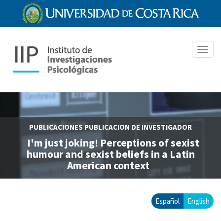
Pasar
al
contenido
principal
Toggl
navig
PUBLICACIONES
PUBLICACION DE INVESTIGADOR
I'm just joking! Perceptions of sexist
humour and sexist beliefs in a Latin
American context
Español
English