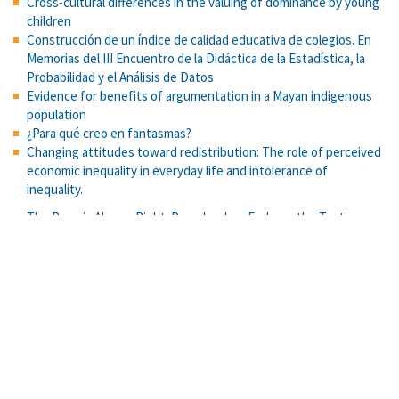
Cross-cultural differences in the valuing of dominance by young
children
Construcción de un índice de calidad educativa de colegios. En
Memorias del III Encuentro de la Didáctica de la Estadística, la
Probabilidad y el Análisis de Datos
Evidence for benefits of argumentation in a Mayan indigenous
population
¿Para qué creo en fantasmas?
Changing attitudes toward redistribution: The role of perceived
economic inequality in everyday life and intolerance of
inequality.
The Boss is Always Right: Preschoolers Endorse the Testimony
of a Dominant Over that of a Subordinate.
Excelencia y equidad en pruebas de admisión: Una propuesta
emergente para la Universidad de Costa Rica. Actualidades
Investigativas en Educación. Revista Electrónica
Cognición social y desinformación en el contexto de una
campaña presidencial en Costa Rica. Global Media Journal
México, 21(41), 1–19.
You go before me: behavioral politeness and interdependent
self as markers of Simpatía in Latinas.