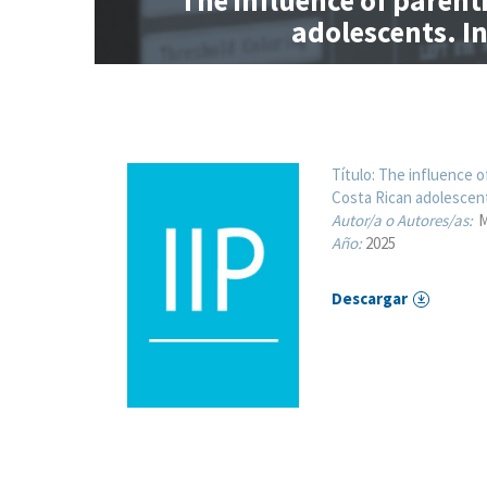
The influence of paren
adolescents. I
Título:
The influence o
Costa Rican adolescent
Autor/a o Autores/as:
M
Año:
2025
Descargar