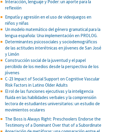
Interacción, lenguaje y Poder: un aporte para la
reflexión
Empatía y agresión en el uso de videojuegos en
niños y niñas
Un modelo matemático del género gramatical para la
lengua española: Una implementación en PROLOG.
Determinantes psicosociales y sociodemográficos
de las actitudes interétnicas en jóvenes de San José
y Limón
Construcción social de la juventud y el papel
percibido de los medios desde la perspectiva de los
jóvenes
C-23 Impact of Social Support on Cognitive Vascular
Risk Factors in Latino Older Adults
El rol de las funciones ejecutivas y la inteligencia
fluida en las habilidades verbales y la comprensión
lectora de estudiantes universitarios: un estudio de
movimientos oculares
The Boss is Always Right: Preschoolers Endorse the
Testimony of a Dominant Over that of a Subordinate
Apreciación de metáforas: una comparación entre el