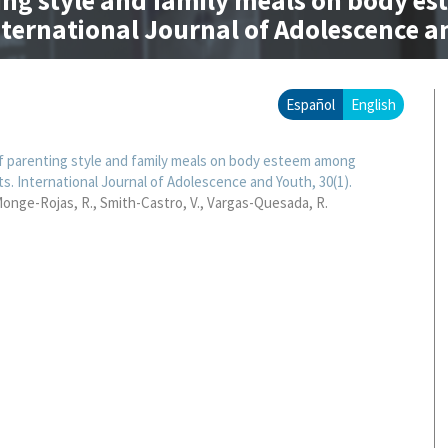
ting style and family meals on body e
nternational Journal of Adolescence an
Español
English
f parenting style and family meals on body esteem among
s. International Journal of Adolescence and Youth, 30(1).
onge-Rojas, R.
Smith-Castro, V.
Vargas-Quesada, R.