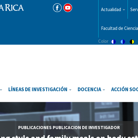
Menu
top
Actualidad
Serv
Facultad de Ciencia
Color
Switch
Switch
Sw
to
to
to
color
blue
hi
theme
theme
vis
th
LÍNEAS DE INVESTIGACIÓN
DOCENCIA
ACCIÓN SO
PUBLICACIONES
PUBLICACION DE INVESTIGADOR