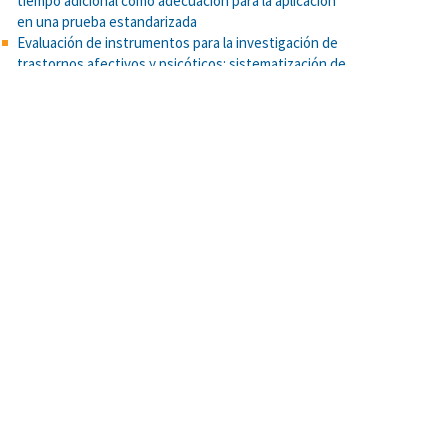
tiempo adicional como adecuación para la aplicación
en una prueba estandarizada
Evaluación de instrumentos para la investigación de
trastornos afectivos y psicóticos: sistematización de
la evidencia psicométrica
Percepción de crimen en la comunidad e intolerancia
a la desigualdad económica.
Identidad personal y memoria en adultos mayores sin
deterioro cognitivo y con enfermedad de Alzheimer
Construcción de un modelo psicométrico cognitivo
para la Prueba de Razonamiento con Figuras
El Periodo juvenil visto desde la perspectiva adulta
La gestión del riesgo en línea y el autocuidado
Nations' income inequality predicts ambivalence in
stereotype content: How societies mind the gap
Prácticas parentales de alimentación, alimentación
saludable y medidas de composición corporal en
niñez preescolar
Cargar