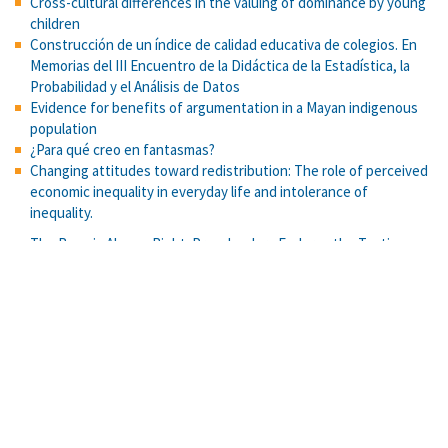
Cross-cultural differences in the valuing of dominance by young
children
Construcción de un índice de calidad educativa de colegios. En
Memorias del III Encuentro de la Didáctica de la Estadística, la
Probabilidad y el Análisis de Datos
Evidence for benefits of argumentation in a Mayan indigenous
population
¿Para qué creo en fantasmas?
Changing attitudes toward redistribution: The role of perceived
economic inequality in everyday life and intolerance of
inequality.
The Boss is Always Right: Preschoolers Endorse the Testimony
of a Dominant Over that of a Subordinate.
Excelencia y equidad en pruebas de admisión: Una propuesta
emergente para la Universidad de Costa Rica. Actualidades
Investigativas en Educación. Revista Electrónica
Cognición social y desinformación en el contexto de una
campaña presidencial en Costa Rica. Global Media Journal
México, 21(41), 1–19.
You go before me: behavioral politeness and interdependent
self as markers of Simpatía in Latinas.