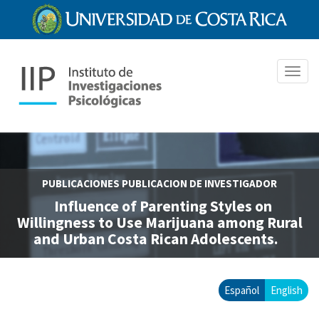
Pasar
al
contenido
principal
Toggl
navig
PUBLICACIONES
PUBLICACION DE INVESTIGADOR
Influence of Parenting Styles on
Willingness to Use Marijuana among Rural
and Urban Costa Rican Adolescents.
Español
English