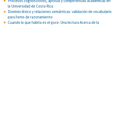
Procesos cognoscitivos, aptitud y competencias académicas en
la Universidad de Costa Rica
Dominio léxico y relaciones semánticas: validación de vocabulario
para ítems de razonamiento
Cuando lo que habita es el goce. Una lectura Acerca de la
violencia en algunos jóvenes
Book sharing and reminiscing: Caregivers’ conversational style
and children’s language and literacy development in low-income
Costa Rican families
Mejorando el desarrollo del lenguaje y la alfabetización en
preescolares en Costa Rica: Una intervención familiar usando
lectura dialógica y reminiscencia
A qualitative assessment of how Black and Latino adolescents
perceive targeted marketing of unhealthy food and beverages.
Conceptos e historia del cese menstrual: un acercamiento
género-sensitivo
Predicción del esfuerzo con variables metabólicas, fisiológicas y
cognitivas en adultos mayores
Escala d actitudes hacia las personas mayores como aprendices
y usuarios de tecnologías: evidencias psicométricas. Uniciencia,
38(1), 1-23.