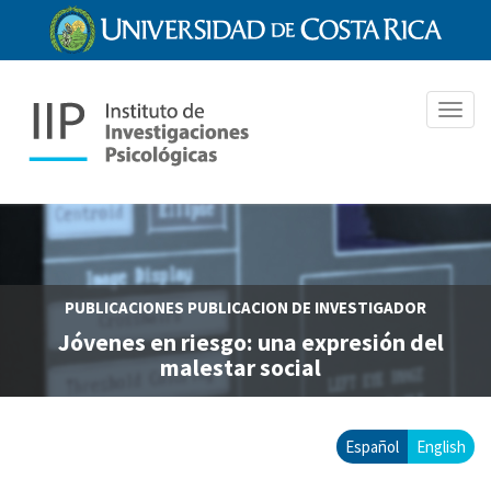
Pasar
al
contenido
principal
Toggl
navig
PUBLICACIONES
PUBLICACION DE INVESTIGADOR
Jóvenes en riesgo: una expresión del
malestar social
Español
English