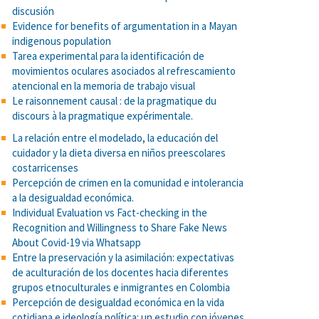
discusión
Evidence for benefits of argumentation in a Mayan
indigenous population
Tarea experimental para la identificación de
movimientos oculares asociados al refrescamiento
atencional en la memoria de trabajo visual
Le raisonnement causal : de la pragmatique du
discours à la pragmatique expérimentale.
La relación entre el modelado, la educación del
cuidador y la dieta diversa en niños preescolares
costarricenses
Percepción de crimen en la comunidad e intolerancia
a la desigualdad económica.
Individual Evaluation vs Fact-checking in the
Recognition and Willingness to Share Fake News
About Covid-19 via Whatsapp
Entre la preservación y la asimilación: expectativas
de aculturación de los docentes hacia diferentes
grupos etnoculturales e inmigrantes en Colombia
Percepción de desigualdad económica en la vida
cotidiana e ideología política: un estudio con jóvenes