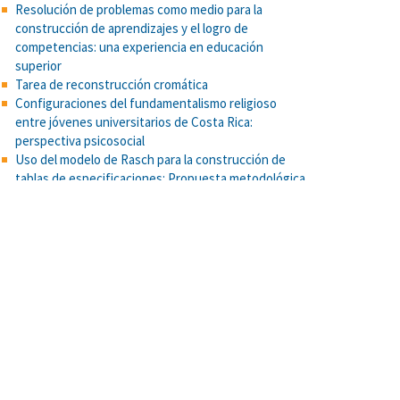
Resolución de problemas como medio para la
construcción de aprendizajes y el logro de
competencias: una experiencia en educación
superior
Tarea de reconstrucción cromática
Configuraciones del fundamentalismo religioso
entre jóvenes universitarios de Costa Rica:
perspectiva psicosocial
Uso del modelo de Rasch para la construcción de
tablas de especificaciones: Propuesta metodológica
aplicada a una prueba de selección universitaria
Procesos cognoscitivos, aptitud y competencias
académicas en la Universidad de Costa Rica.
Food Attitudes and Well-Being: The Role of Culture.
Appetite
Escala de Depresión Geriátrica GDS de Yesavage, pp.
241-246. En: “Compendio de Instrumentos de
Medición IIP-2014”. Smith-Castro, V. (Comp.).
Propuesta de un test psicométrico para la medición
de la creatividad.
El papel de la memoria de trabajo y inteligencia fluida