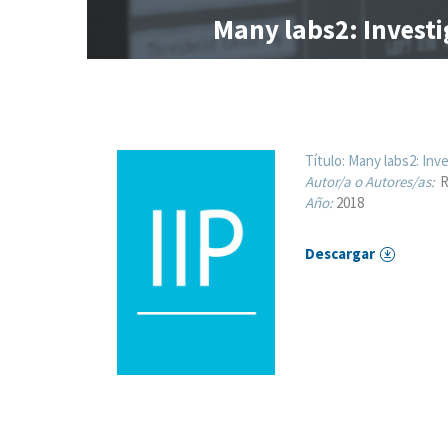
Many labs2: Investi
Título:
Many labs2: Inve
Autor/a o Autores/as:
R
Año:
2018
Descargar