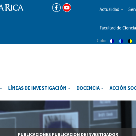
Menu
top
Actualidad
Serv
Facultad de Ciencia
Color
Switch
Switch
Sw
to
to
to
color
blue
hi
theme
theme
vis
th
LÍNEAS DE INVESTIGACIÓN
DOCENCIA
ACCIÓN SO
PUBLICACIONES
PUBLICACION DE INVESTIGADOR