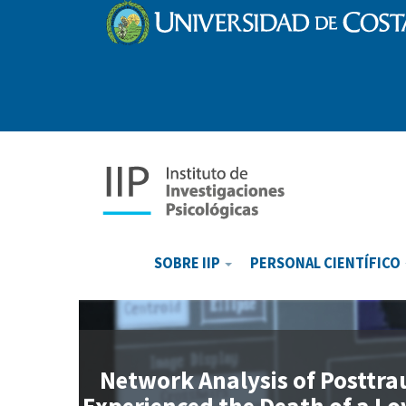
Pasar
al
contenido
principal
Main
navigation
SOBRE IIP
PERSONAL CIENTÍFICO
Network Analysis of Posttra