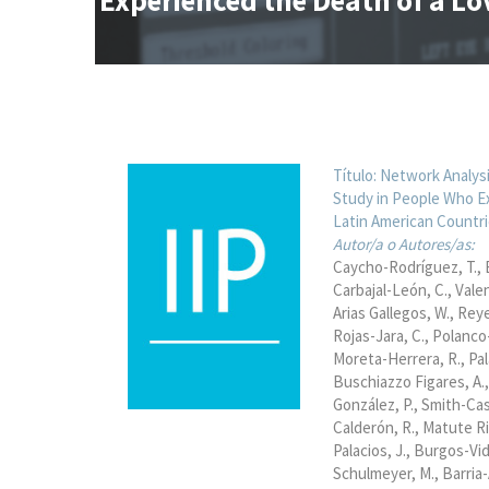
Experienced the Death of a Lov
Título:
Network Analysi
Study in People Who E
Latin American Countrie
Autor/a o Autores/as:
Caycho-Rodríguez, T.
Carbajal-León, C.
Valen
Arias Gallegos, W.
Reye
Rojas-Jara, C.
Polanco-
Moreta-Herrera, R.
Pal
Buschiazzo Figares, A.
González, P.
Smith-Cast
Calderón, R.
Matute Ri
Palacios, J.
Burgos-Vide
Schulmeyer, M.
Barria-