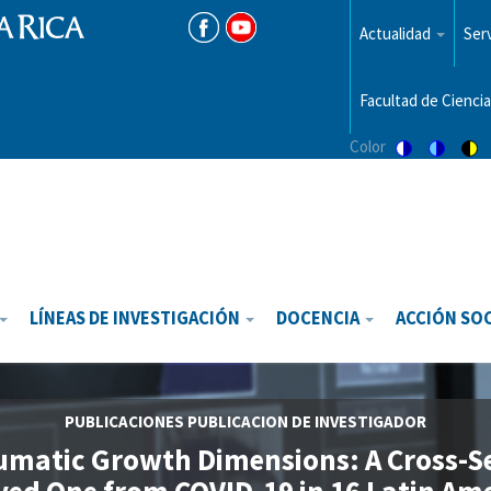
Menu
top
Actualidad
Serv
Facultad de Ciencia
Color
Switch
Switch
Sw
to
to
to
color
blue
hi
theme
theme
vis
th
LÍNEAS DE INVESTIGACIÓN
DOCENCIA
ACCIÓN SO
PUBLICACIONES
PUBLICACION DE INVESTIGADOR
umatic Growth Dimensions: A Cross-S