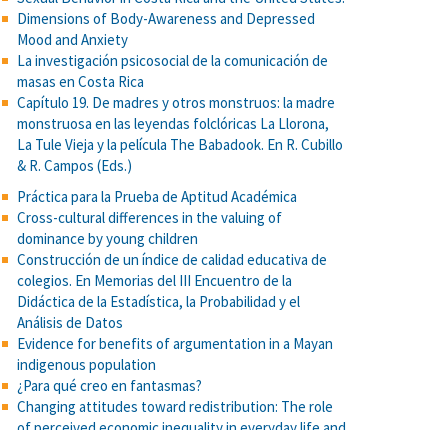
Dimensions of Body-Awareness and Depressed
Mood and Anxiety
La investigación psicosocial de la comunicación de
masas en Costa Rica
Capítulo 19. De madres y otros monstruos: la madre
monstruosa en las leyendas folclóricas La Llorona,
La Tule Vieja y la película The Babadook. En R. Cubillo
& R. Campos (Eds.)
Práctica para la Prueba de Aptitud Académica
Cross-cultural differences in the valuing of
dominance by young children
Construcción de un índice de calidad educativa de
colegios. En Memorias del III Encuentro de la
Didáctica de la Estadística, la Probabilidad y el
Análisis de Datos
Evidence for benefits of argumentation in a Mayan
indigenous population
¿Para qué creo en fantasmas?
Changing attitudes toward redistribution: The role
of perceived economic inequality in everyday life and