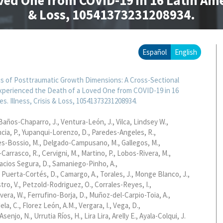
ed One from COVID-19 in 16 Latin Amer
& Loss, 10541373231208934.
Español
English
s of Posttraumatic Growth Dimensions: A Cross-Sectional
xperienced the Death of a Loved One from COVID-19 in 16
s. Illness, Crisis & Loss, 10541373231208934.
Baños-Chaparro, J.
Ventura-León, J.
Vilca, Lindsey W.
cia, P.
Yupanqui-Lorenzo, D.
Paredes-Angeles, R.
s-Bossio, M.
Delgado-Campusano, M.
Gallegos, M.
Carrasco, R.
Cervigni, M.
Martino, P.
Lobos-Rivera, M.
acios Segura, D.
Samaniego-Pinho, A.
Puerta-Cortés, D.
Camargo, A.
Torales, J.
Monge Blanco, J.
ro, V.
Petzold-Rodriguez, O.
Corrales-Reyes, I.
vera, W.
Ferrufino-Borja, D.
Muñoz-del-Carpio-Toia, A.
la, C.
Florez León, A.M.
Vergara, I.
Vega, D.
Asenjo, N.
Urrutia Ríos, H.
Lira Lira, Arelly E.
Ayala-Colqui, J.