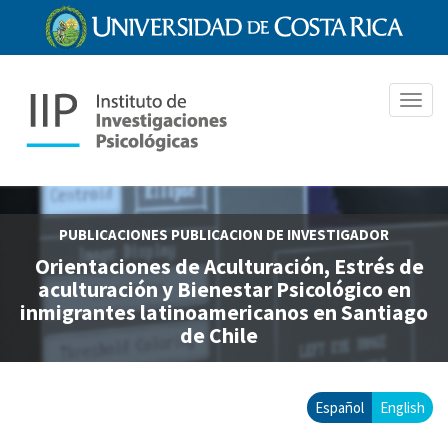
Pasar
al
contenido
principal
Toggl
navig
PUBLICACIONES
PUBLICACION DE INVESTIGADOR
Orientaciones de Aculturación, Estrés de
aculturación y Bienestar Psicológico en
inmigrantes latinoamericanos en Santiago
de Chile
Español
English