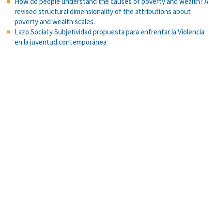
How do people understand the causes of poverty and wealth? A
revised structural dimensionality of the attributions about
poverty and wealth scales.
Lazo Social y Subjetividad propuesta para enfrentar la Violencia
en la juventud contemporánea
Evidence for benefits of argumentation in a Mayan indigenous
population.
La psicología social de las relaciones intergrupales: Modelos e
hipótesis
Resolución de problemas como medio para la construcción de
aprendizajes y el logro de competencias: una experiencia en
educación superior
Tarea de reconstrucción cromática
Configuraciones del fundamentalismo religioso entre jóvenes
universitarios de Costa Rica: perspectiva psicosocial
Uso del modelo de Rasch para la construcción de tablas de
especificaciones: Propuesta metodológica aplicada a una prueba
de selección universitaria
Procesos cognoscitivos, aptitud y competencias académicas en
la Universidad de Costa Rica.