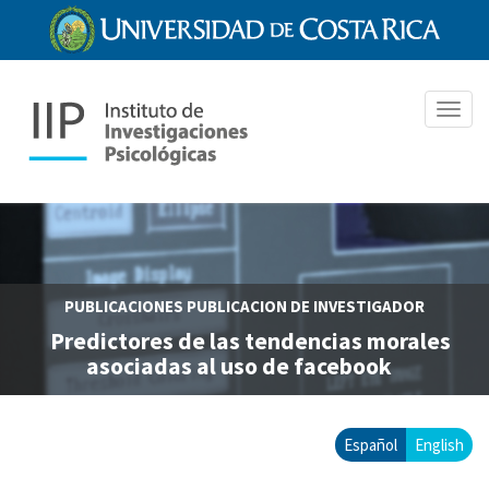
Pasar
al
contenido
principal
Toggl
navig
PUBLICACIONES
PUBLICACION DE INVESTIGADOR
Predictores de las tendencias morales
asociadas al uso de facebook
Español
English