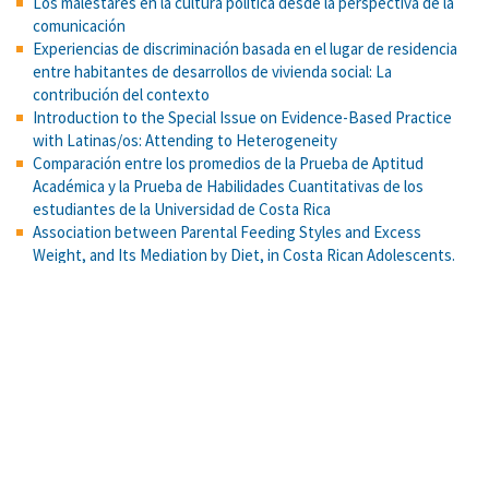
Los malestares en la cultura política desde la perspectiva de la
comunicación
Experiencias de discriminación basada en el lugar de residencia
entre habitantes de desarrollos de vivienda social: La
contribución del contexto
Introduction to the Special Issue on Evidence-Based Practice
with Latinas/os: Attending to Heterogeneity
Comparación entre los promedios de la Prueba de Aptitud
Académica y la Prueba de Habilidades Cuantitativas de los
estudiantes de la Universidad de Costa Rica
Association between Parental Feeding Styles and Excess
Weight, and Its Mediation by Diet, in Costa Rican Adolescents.
Amphetamine-induced appetitive 50-kHz calls in rats: a genuine
affective marker of mania? Psychopharmacology
Self-efficacy, action control, and social support explain physical
activity changes among Costa Rican older adults
TESIS DOCTORAL COMPLETA EN: Tesis Doctorales en Red
¿Psicólogos y psicólogas sesgados? Sesgos de confirmación y
representatividad en estudiantes universitarios de psicología.
Reproductive strategy and ethnic conflict: Slow life history as a
protective factor against negative ethnocentrism in two