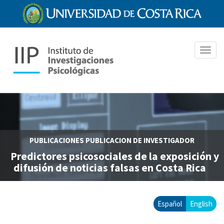
Pasar
al
contenido
principal
Toggl
navig
PUBLICACIONES
PUBLICACION DE INVESTIGADOR
Predictores psicosociales de la exposición y
difusión de noticias falsas en Costa Rica
Español
English