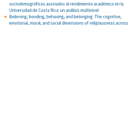
sociodemográficos asociados al rendimiento académico en la
Universidad de Costa Rica: un análisis multinivel
Believing, bonding, behaving, and belonging: The cognitive,
emotional, moral, and social dimensions of religiousness across
cultures.
Bayes y el círculo de la probabilidad
La virtualización de la VI Olimpiada Costarricense de Matemática
para la Educación Primaria (OLCOMEP). Cuadernos de
investigación y formación en Educación Matemática.
Justificación de la desigualdad económica, corrupción y evasión
fiscal: Una mirada psicosocial.
Social isolation-induced depressive-like behavior and alterations
in serotonergic hippocampal function are reversed by treadmill
exercise in rats.
Estrategia pedagógica para la deliberación y el razonamiento
sociomoral en jóvenes de secundaria
Apreciación de metáforas: una comparación entre el análisis de
regresión clásico y las redes neuronales.