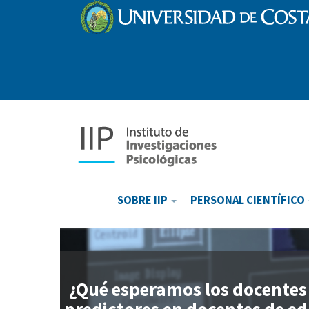
Pasar
al
contenido
principal
Main
navigation
SOBRE IIP
PERSONAL CIENTÍFICO
¿Qué esperamos los docentes 