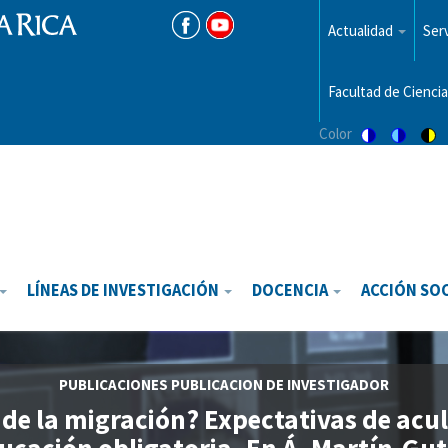
Menu
top
Actualidad
Serv
Facultad de Ciencia
Color
Switch
Switch
Sw
to
to
to
color
blue
hi
theme
theme
vis
th
LÍNEAS DE INVESTIGACIÓN
DOCENCIA
ACCIÓN SO
PUBLICACIONES
PUBLICACION DE INVESTIGADOR
de la migración? Expectativas de acult