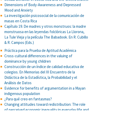
Dimensions of Body-Awareness and Depressed
Mood and Anxiety
La investigación psicosocial de la comunicación de
masas en Costa Rica
Capítulo 19. De madres y otros monstruos: la madre
monstruosa en las leyendas folclóricas La Llorona,
La Tule Vieja y la película The Babadook. En R. Cubillo
& R. Campos (Eds.)
Práctica para la Prueba de Aptitud Académica
Cross-cultural differences in the valuing of
dominance by young children
Construcción de un índice de calidad educativa de
colegios. En Memorias del III Encuentro de la
Didáctica de la Estadística, la Probabilidad y el
Análisis de Datos
Evidence for benefits of argumentation in a Mayan
indigenous population
¿Para qué creo en fantasmas?
Changing attitudes toward redistribution: The role
of perceived economic inequality in everyday life and