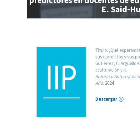
predictores en docentes de edu
E. Said-Hu
Título:
¿Qué esperamos 
sus correlatos y sus pr
Gutiérrez, C. Argüello-
aculturación y la
Autor/a o Autores/as:
S
Año:
2024
Descargar