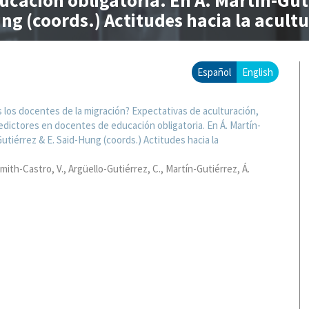
cación obligatoria. En Á. Martín-Guti
ng (coords.) Actitudes hacia la acultu
Español
English
los docentes de la migración? Expectativas de aculturación,
edictores en docentes de educación obligatoria. En Á. Martín-
Gutiérrez & E. Said-Hung (coords.) Actitudes hacia la
mith-Castro, V.
Argüello-Gutiérrez, C.
Martín-Gutiérrez, Á.