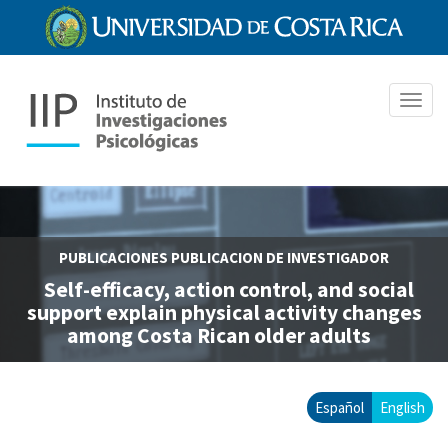
Pasar
al
contenido
principal
Toggl
navig
PUBLICACIONES
PUBLICACION DE INVESTIGADOR
Self-efficacy, action control, and social
support explain physical activity changes
among Costa Rican older adults
Español
English