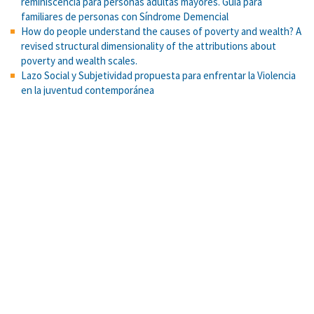
reminiscencia para personas adultas mayores. Guía para
familiares de personas con Síndrome Demencial
How do people understand the causes of poverty and wealth? A
revised structural dimensionality of the attributions about
poverty and wealth scales.
Lazo Social y Subjetividad propuesta para enfrentar la Violencia
en la juventud contemporánea
Evidence for benefits of argumentation in a Mayan indigenous
population.
La psicología social de las relaciones intergrupales: Modelos e
hipótesis
Resolución de problemas como medio para la construcción de
aprendizajes y el logro de competencias: una experiencia en
educación superior
Tarea de reconstrucción cromática
Configuraciones del fundamentalismo religioso entre jóvenes
universitarios de Costa Rica: perspectiva psicosocial
Uso del modelo de Rasch para la construcción de tablas de
especificaciones: Propuesta metodológica aplicada a una prueba
de selección universitaria
Procesos cognoscitivos, aptitud y competencias académicas en