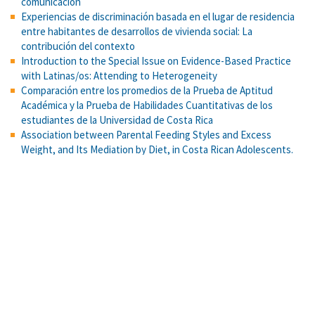
comunicación
Experiencias de discriminación basada en el lugar de residencia
entre habitantes de desarrollos de vivienda social: La
contribución del contexto
Introduction to the Special Issue on Evidence-Based Practice
with Latinas/os: Attending to Heterogeneity
Comparación entre los promedios de la Prueba de Aptitud
Académica y la Prueba de Habilidades Cuantitativas de los
estudiantes de la Universidad de Costa Rica
Association between Parental Feeding Styles and Excess
Weight, and Its Mediation by Diet, in Costa Rican Adolescents.
Amphetamine-induced appetitive 50-kHz calls in rats: a genuine
affective marker of mania? Psychopharmacology
Self-efficacy, action control, and social support explain physical
activity changes among Costa Rican older adults
TESIS DOCTORAL COMPLETA EN: Tesis Doctorales en Red
¿Psicólogos y psicólogas sesgados? Sesgos de confirmación y
representatividad en estudiantes universitarios de psicología.
Reproductive strategy and ethnic conflict: Slow life history as a
protective factor against negative ethnocentrism in two
contemporary societies