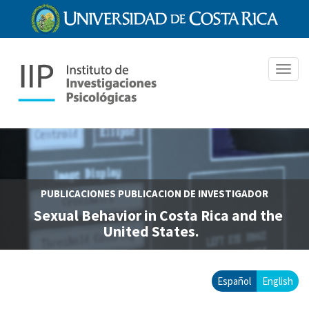
Pasar
al
contenido
principal
Toggl
navig
PUBLICACIONES
PUBLICACION DE INVESTIGADOR
Sexual Behavior in Costa Rica and the
United States.
Español
English