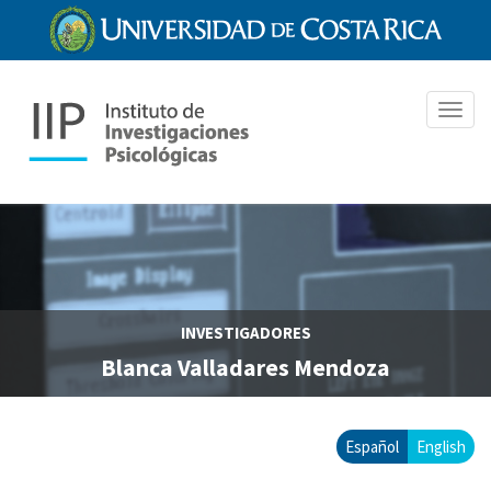
Pasar
al
contenido
principal
Toggl
navig
INVESTIGADORES
Blanca Valladares Mendoza
Español
English