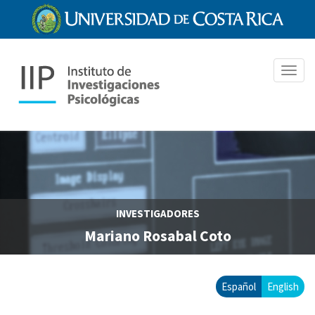
Pasar
al
contenido
principal
Toggl
navig
INVESTIGADORES
Mariano Rosabal Coto
Español
English