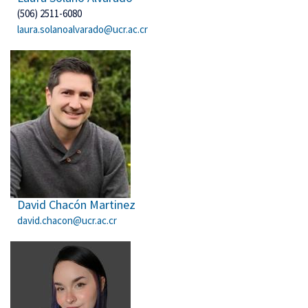
(506) 2511-6080
laura.solanoalvarado@ucr.ac.cr
David Chacón Martinez
david.chacon@ucr.ac.cr