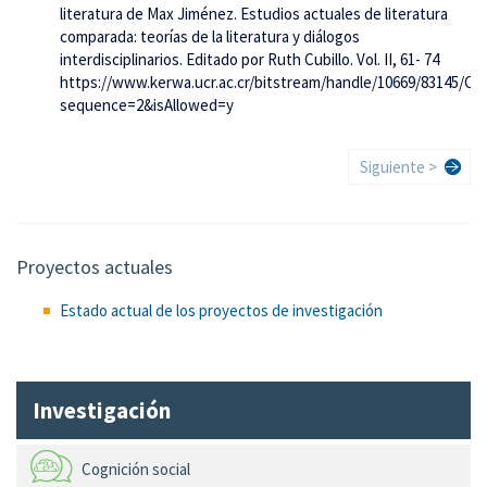
literatura de Max Jiménez. Estudios actuales de literatura
comparada: teorías de la literatura y diálogos
interdisciplinarios. Editado por Ruth Cubillo. Vol. II, 61- 74
https://www.kerwa.ucr.ac.cr/bitstream/handle/10669/83145/C
sequence=2&isAllowed=y
Paginación
Siguiente
Siguiente >
página
Proyectos actuales
Estado actual de los proyectos de investigación
Investigación
Cognición social