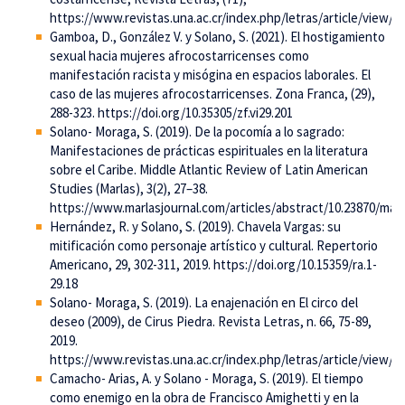
https://www.revistas.una.ac.cr/index.php/letras/article/view/1
Gamboa, D., González V. y Solano, S. (2021). El hostigamiento
sexual hacia mujeres afrocostarricenses como
manifestación racista y misógina en espacios laborales. El
caso de las mujeres afrocostarricenses. Zona Franca, (29),
288-323. https://doi.org/10.35305/zf.vi29.201
Solano- Moraga, S. (2019). De la pocomía a lo sagrado:
Manifestaciones de prácticas espirituales en la literatura
sobre el Caribe. Middle Atlantic Review of Latin American
Studies (Marlas), 3(2), 27–38.
https://www.marlasjournal.com/articles/abstract/10.23870/marl
Hernández, R. y Solano, S. (2019). Chavela Vargas: su
mitificación como personaje artístico y cultural. Repertorio
Americano, 29, 302-311, 2019. https://doi.org/10.15359/ra.1-
29.18
Solano- Moraga, S. (2019). La enajenación en El circo del
deseo (2009), de Cirus Piedra. Revista Letras, n. 66, 75-89,
2019.
https://www.revistas.una.ac.cr/index.php/letras/article/view/1
Camacho- Arias, A. y Solano - Moraga, S. (2019). El tiempo
como enemigo en la obra de Francisco Amighetti y en la