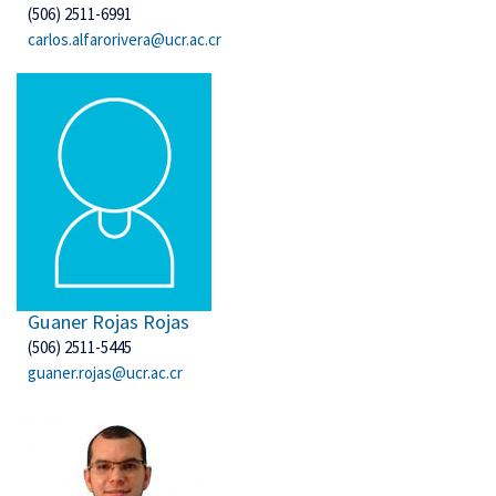
(506) 2511-6991
carlos.alfarorivera@ucr.ac.cr
Guaner Rojas Rojas
(506) 2511-5445
guaner.rojas@ucr.ac.cr