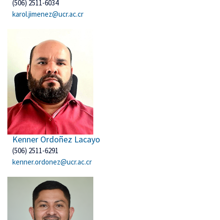
(506) 2511-6034
karol.jimenez@ucr.ac.cr
Kenner Ordoñez Lacayo
(506) 2511-6291
kenner.ordonez@ucr.ac.cr