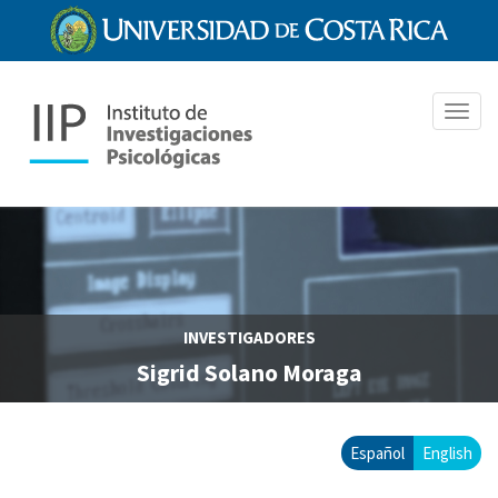
Pasar
al
contenido
principal
Toggl
navig
INVESTIGADORES
Sigrid Solano Moraga
Español
English