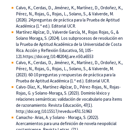
Calvo, K., Cerdas, D., Jiménez, K., Martínez, D., Ordoñez, K.,
Pérez, N., Rojas, G., Rojas, L., Solano, S., & Valverde, M.
(2026). 24 preguntas de práctica para la Prueba de Aptitud
Académica (1.ª ed.). Editorial UCR.
Martínez Alpízar, D., Valverde García, M., Rojas Rojas, G., &
Solano Moraga, S. (2024). Los subprocesos de resolución en
la Prueba de Aptitud Académica de la Universidad de Costa
Rica. Acción y Reflexión Educativa, 50, 105–
121.https://doi.org/10.48204/j.are.n50.a6553
Calvo, K., Cerdas, D., Jiménez, K., Martínez, D., Ordoñez, K.,
Pérez, N., Rojas, G., Rojas, L., Solano, S., & Valverde, M.
(2023). 60-10 preguntas y respuestas de práctica para la
Prueba de Aptitud Académica (1.ª ed.). Editorial UCR.
Calvo-Díaz, K., Martínez-Alpízar, D., Pérez-Rojas, N., Rojas-
Rojas, G. y Solano-Moraga, S. (2023). Dominio léxico y
relaciones semánticas: validación de vocabulario para ítems
de razonamiento. Revista Educación, 47(1).
http://doi.org/10.15517/revedu.v47i1.51963
Camacho- Arias, A. y Solano - Moraga, S. (2022).
Acercamientos para una definición de novela neopolicial
costarricense, Revista Letras, (71),