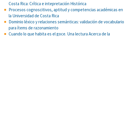
Costa Rica: Crítica e intepretación Histórica
Procesos cognoscitivos, aptitud y competencias académicas en
la Universidad de Costa Rica
Dominio léxico y relaciones semánticas: validación de vocabulario
para ítems de razonamiento
Cuando lo que habita es el goce. Una lectura Acerca de la
violencia en algunos jóvenes
Book sharing and reminiscing: Caregivers’ conversational style
and children’s language and literacy development in low-income
Costa Rican families
Mejorando el desarrollo del lenguaje y la alfabetización en
preescolares en Costa Rica: Una intervención familiar usando
lectura dialógica y reminiscencia
A qualitative assessment of how Black and Latino adolescents
perceive targeted marketing of unhealthy food and beverages.
Conceptos e historia del cese menstrual: un acercamiento
género-sensitivo
Predicción del esfuerzo con variables metabólicas, fisiológicas y
cognitivas en adultos mayores
Escala d actitudes hacia las personas mayores como aprendices
y usuarios de tecnologías: evidencias psicométricas. Uniciencia,