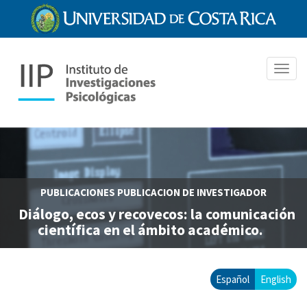
Pasar
al
contenido
principal
Toggl
navig
PUBLICACIONES
PUBLICACION DE INVESTIGADOR
Diálogo, ecos y recovecos: la comunicación
científica en el ámbito académico.
Español
English