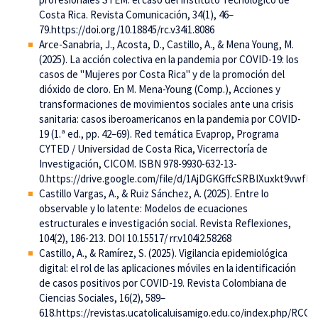
Costa Rica. Revista Comunicación, 34(1), 46–
79.https://doi.org/10.18845/rc.v34i1.8086
Arce-Sanabria, J., Acosta, D., Castillo, A., & Mena Young, M.
(2025). La acción colectiva en la pandemia por COVID-19: los
casos de "Mujeres por Costa Rica" y de la promoción del
dióxido de cloro. En M. Mena-Young (Comp.), Acciones y
transformaciones de movimientos sociales ante una crisis
sanitaria: casos iberoamericanos en la pandemia por COVID-
19 (1.ª ed., pp. 42–69). Red temática Evaprop, Programa
CYTED / Universidad de Costa Rica, Vicerrectoría de
Investigación, CICOM. ISBN 978-9930-632-13-
0.https://drive.google.com/file/d/1AjDGKGffcSRBIXuxkt9vwfR
Castillo Vargas, A., & Ruiz Sánchez, A. (2025). Entre lo
observable y lo latente: Modelos de ecuaciones
estructurales e investigación social. Revista Reflexiones,
104(2), 186-213. DOI 10.15517/ rr.v104i2.58268
Castillo, A., & Ramírez, S. (2025). Vigilancia epidemiológica
digital: el rol de las aplicaciones móviles en la identificación
de casos positivos por COVID-19. Revista Colombiana de
Ciencias Sociales, 16(2), 589–
618.https://revistas.ucatolicaluisamigo.edu.co/index.php/RCCS