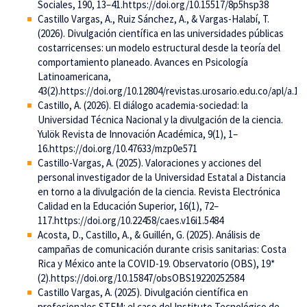
Sociales, 190, 13–41.https://doi.org/10.15517/8p5hsp38
Castillo Vargas, A., Ruiz Sánchez, A., & Vargas-Halabí, T.
(2026). Divulgación científica en las universidades públicas
costarricenses: un modelo estructural desde la teoría del
comportamiento planeado. Avances en Psicología
Latinoamericana,
43(2).https://doi.org/10.12804/revistas.urosario.edu.co/apl/a.14
Castillo, A. (2026). El diálogo academia-sociedad: la
Universidad Técnica Nacional y la divulgación de la ciencia.
Yulök Revista de Innovación Académica, 9(1), 1–
16.https://doi.org/10.47633/mzp0e571
Castillo-Vargas, A. (2025). Valoraciones y acciones del
personal investigador de la Universidad Estatal a Distancia
en torno a la divulgación de la ciencia. Revista Electrónica
Calidad en la Educación Superior, 16(1), 72–
117.https://doi.org/10.22458/caes.v16i1.5484
Acosta, D., Castillo, A., & Guillén, G. (2025). Análisis de
campañas de comunicación durante crisis sanitarias: Costa
Rica y México ante la COVID-19. Observatorio (OBS), 19*
(2).https://doi.org/10.15847/obsOBS19220252584
Castillo Vargas, A. (2025). Divulgación científica en
profesionales STEM: el caso del Instituto Tecnológico de