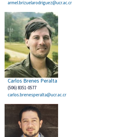
armel.brizuelarodriguez@ucr.ac.cr
Carlos Brenes Peralta
(506) 8351-0577
carlos.brenesperalta@ucr.ac.cr