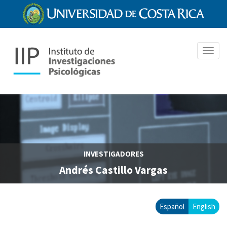
Pasar
al
contenido
principal
Toggl
navig
INVESTIGADORES
Andrés Castillo Vargas
Español
English