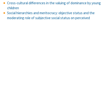
Cross-cultural differences in the valuing of dominance by young
children
Social hierarchies and meritocracy: objective status and the
moderating role of subjective social status on perceived
meritocracy.
Effects of meaningful perceived inequality on well-being and the
maintenance (or challenge) of the status quo.
Factores asociados al rendimiento académico en un curso de
introducción a la estadística en Costa Rica
Primer acercamiento de un análisis didáctico de la recta para el
diseño de una propuesta de intervención en el aula desde un
enfoque funcional
The perception of economic inequality in everyday life: My
friends with the most and least money.
La parole de soi dans le discours religieux.
«Terror en el trópico: cómo entender la escritura gótica en el
contexto de la narrativa costarricense»
Actitudes hacia el matrimonio y la unión civil gay en Costa Rica:
¿religiosidad, homofobia, autoritarismo o desconocimiento?