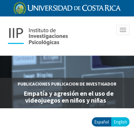
Pasar
al
contenido
principal
Toggl
navig
PUBLICACIONES
PUBLICACION DE INVESTIGADOR
Empatía y agresión en el uso de
videojuegos en niños y niñas
Español
English