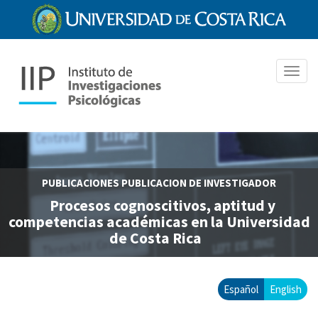
Pasar
al
contenido
principal
Toggl
navig
PUBLICACIONES
PUBLICACION DE INVESTIGADOR
Procesos cognoscitivos, aptitud y
competencias académicas en la Universidad
de Costa Rica
Español
English