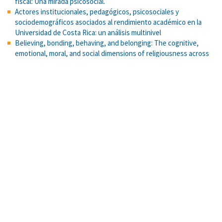
fiscal: Una mirada psicosocial.
Actores institucionales, pedagógicos, psicosociales y
sociodemográficos asociados al rendimiento académico en la
Universidad de Costa Rica: un análisis multinivel
Believing, bonding, behaving, and belonging: The cognitive,
emotional, moral, and social dimensions of religiousness across
cultures.
Bayes y el círculo de la probabilidad
La virtualización de la VI Olimpiada Costarricense de Matemática
para la Educación Primaria (OLCOMEP). Cuadernos de
investigación y formación en Educación Matemática.
Justificación de la desigualdad económica, corrupción y evasión
fiscal: Una mirada psicosocial.
Social isolation-induced depressive-like behavior and alterations
in serotonergic hippocampal function are reversed by treadmill
exercise in rats.
Estrategia pedagógica para la deliberación y el razonamiento
sociomoral en jóvenes de secundaria
Apreciación de metáforas: una comparación entre el análisis de
regresión clásico y las redes neuronales.