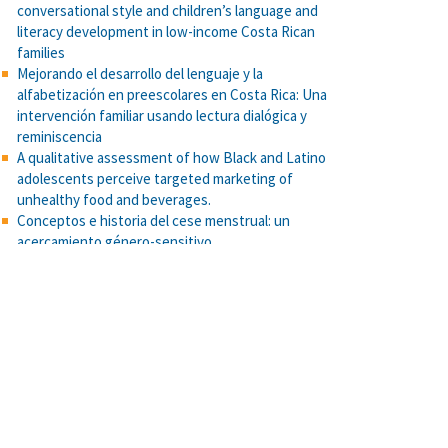
conversational style and children’s language and
literacy development in low-income Costa Rican
families
Mejorando el desarrollo del lenguaje y la
alfabetización en preescolares en Costa Rica: Una
intervención familiar usando lectura dialógica y
reminiscencia
A qualitative assessment of how Black and Latino
adolescents perceive targeted marketing of
unhealthy food and beverages.
Conceptos e historia del cese menstrual: un
acercamiento género-sensitivo
Predicción del esfuerzo con variables metabólicas,
fisiológicas y cognitivas en adultos mayores
Escala d actitudes hacia las personas mayores como
aprendices y usuarios de tecnologías: evidencias
psicométricas. Uniciencia, 38(1), 1-23.
Con aroma de acción: recetas que cuentan historia
de aprendizajes y vivencias de las Iniciativas
Estudiantiles de Acción Social, 2021-2022
Parental Burnout Around the Globe: A 42-Country