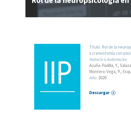
Rol de la neuropsicología en
Título:
Rol de la neurop
a craneotomía con paci
Autor/a o Autores/as:
Acuña-Padilla, Y.
Salaza
Montero-Vega, P.
Esqu
Año:
2020
Descargar