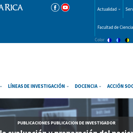
Menu
top
Actualidad
Serv
Facultad de Ciencia
Color
Switch
Switch
Sw
to
to
to
color
blue
hi
theme
theme
vis
th
LÍNEAS DE INVESTIGACIÓN
DOCENCIA
ACCIÓN SO
PUBLICACIONES
PUBLICACION DE INVESTIGADOR