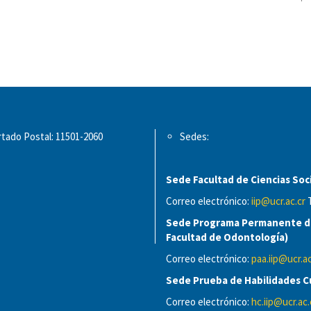
tado Postal: 11501-2060
Sedes:
Sede Facultad de Ciencias Soci
Correo electrónico:
iip@ucr.ac.cr
T
Sede Programa Permanente de
Facultad de Odontología)
Correo electrónico:
paa.iip@ucr.ac
Sede Prueba de Habilidades Cu
Correo electrónico:
hc.iip@ucr.ac.