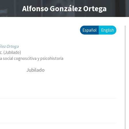
Alfonso González Ortega
Español
English
lez Ortega
c. (Jubilado)
a social cognoscitiva y psicohistoria
Jubilado