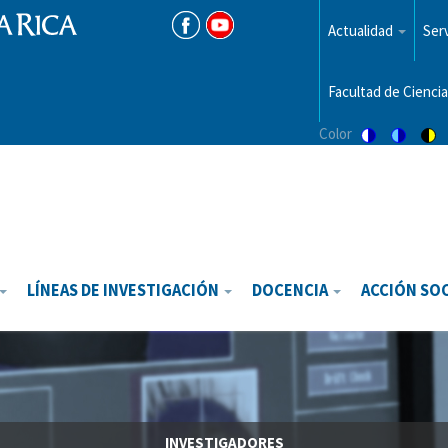
Menu
top
Actualidad
Serv
Facultad de Ciencia
Color
Switch
Switch
Sw
to
to
to
color
blue
hi
theme
theme
vis
th
LÍNEAS DE INVESTIGACIÓN
DOCENCIA
ACCIÓN SO
INVESTIGADORES