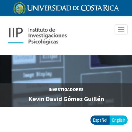
Pasar
al
contenido
principal
Toggl
navig
INVESTIGADORES
Kevin David Gómez Guillén
Español
English