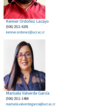
Kenner Ordoñez Lacayo
(506) 2511-6291
kenner.ordonez@ucr.ac.cr
Marisela Valverde García
(506) 2511-1468
marisela.valverdegarcia@ucr.ac.cr