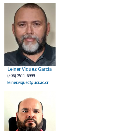
Leiner Víquez García
(506) 2511-6999
leiner.viquez@ucr.ac.cr