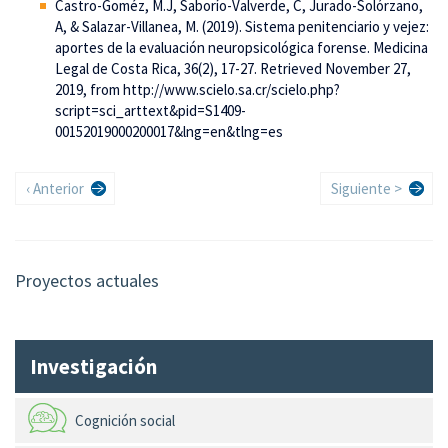
Castro-Goméz, M.J, Saborío-Valverde, C, Jurado-Solórzano,
A, & Salazar-Villanea, M. (2019). Sistema penitenciario y vejez:
aportes de la evaluación neuropsicológica forense. Medicina
Legal de Costa Rica, 36(2), 17-27. Retrieved November 27,
2019, from http://www.scielo.sa.cr/scielo.php?
script=sci_arttext&pid=S1409-
00152019000200017&lng=en&tlng=es
Paginación
Página
Siguiente
‹ Anterior
Siguiente >
anterior
página
Proyectos actuales
Investigación
Cognición social