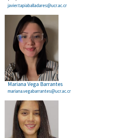
javier.tapiaballadares@ucr.ac.cr
Mariana Vega Barrantes
mariana.vegabarrantes@ucr.ac.cr