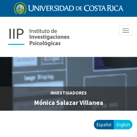
Pasar
al
contenido
principal
Toggl
navig
INVESTIGADORES
Mónica Salazar Villanea
Español
English