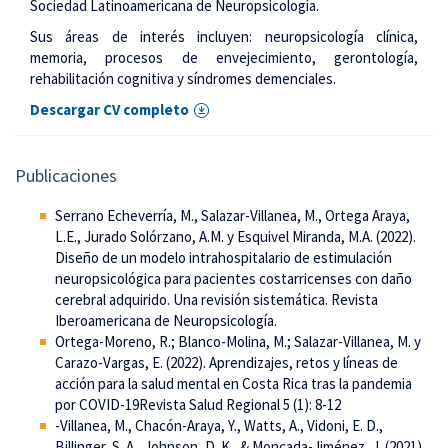
Sociedad Latinoamericana de Neuropsicología.
Sus áreas de interés incluyen: neuropsicología clínica,
memoria, procesos de envejecimiento, gerontología,
rehabilitación cognitiva y síndromes demenciales.
Descargar CV completo
Publicaciones
Serrano Echeverría, M., Salazar-Villanea, M., Ortega Araya,
L.E., Jurado Solórzano, A.M. y Esquivel Miranda, M.A. (2022).
Diseño de un modelo intrahospitalario de estimulación
neuropsicológica para pacientes costarricenses con daño
cerebral adquirido. Una revisión sistemática. Revista
Iberoamericana de Neuropsicología.
Ortega-Moreno, R.; Blanco-Molina, M.; Salazar-Villanea, M. y
Carazo-Vargas, E. (2022). Aprendizajes, retos y líneas de
acción para la salud mental en Costa Rica tras la pandemia
por COVID-19Revista Salud Regional 5 (1): 8-12
-Villanea, M., Chacón-Araya, Y., Watts, A., Vidoni, E. D.,
Billinger, S. A., Johnson, D. K., & Moncada-Jiménez, J. (2021).