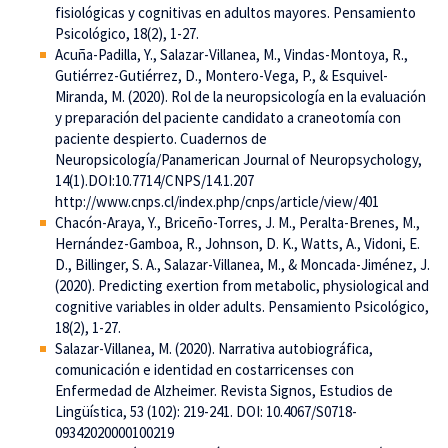
fisiológicas y cognitivas en adultos mayores. Pensamiento
Psicológico, 18(2), 1-27.
Acuña-Padilla, Y., Salazar-Villanea, M., Vindas-Montoya, R.,
Gutiérrez-Gutiérrez, D., Montero-Vega, P., & Esquivel-
Miranda, M. (2020). Rol de la neuropsicología en la evaluación
y preparación del paciente candidato a craneotomía con
paciente despierto. Cuadernos de
Neuropsicología/Panamerican Journal of Neuropsychology,
14(1).DOI:10.7714/CNPS/14.1.207
http://www.cnps.cl/index.php/cnps/article/view/401
Chacón-Araya, Y., Briceño-Torres, J. M., Peralta-Brenes, M.,
Hernández-Gamboa, R., Johnson, D. K., Watts, A., Vidoni, E.
D., Billinger, S. A., Salazar-Villanea, M., & Moncada-Jiménez, J.
(2020). Predicting exertion from metabolic, physiological and
cognitive variables in older adults. Pensamiento Psicológico,
18(2), 1-27.
Salazar-Villanea, M. (2020). Narrativa autobiográfica,
comunicación e identidad en costarricenses con
Enfermedad de Alzheimer. Revista Signos, Estudios de
Lingüística, 53 (102): 219-241. DOI: 10.4067/S0718-
09342020000100219