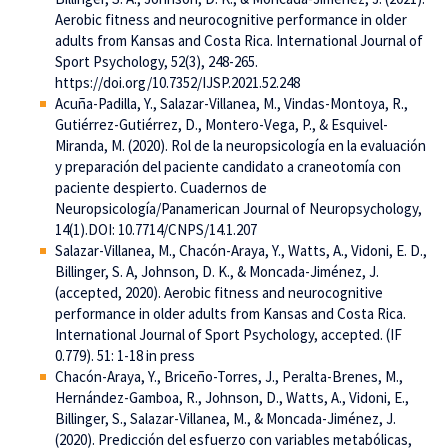
Aerobic fitness and neurocognitive performance in older
adults from Kansas and Costa Rica. International Journal of
Sport Psychology, 52(3), 248-265.
https://doi.org/10.7352/IJSP.2021.52.248
Acuña-Padilla, Y., Salazar-Villanea, M., Vindas-Montoya, R.,
Gutiérrez-Gutiérrez, D., Montero-Vega, P., & Esquivel-
Miranda, M. (2020). Rol de la neuropsicología en la evaluación
y preparación del paciente candidato a craneotomía con
paciente despierto. Cuadernos de
Neuropsicología/Panamerican Journal of Neuropsychology,
14(1).DOI: 10.7714/CNPS/14.1.207
Salazar-Villanea, M., Chacón-Araya, Y., Watts, A., Vidoni, E. D.,
Billinger, S. A, Johnson, D. K., & Moncada-Jiménez, J.
(accepted, 2020). Aerobic fitness and neurocognitive
performance in older adults from Kansas and Costa Rica.
International Journal of Sport Psychology, accepted. (IF
0.779). 51: 1-18 in press
Chacón-Araya, Y., Briceño-Torres, J., Peralta-Brenes, M.,
Hernández-Gamboa, R., Johnson, D., Watts, A., Vidoni, E.,
Billinger, S., Salazar-Villanea, M., & Moncada-Jiménez, J.
(2020). Predicción del esfuerzo con variables metabólicas,