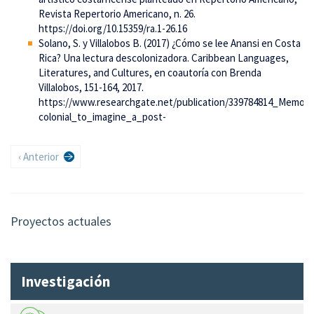
Revista Repertorio Americano, n. 26.
https://doi.org/10.15359/ra.1-26.16
Solano, S. y Villalobos B. (2017) ¿Cómo se lee Anansi en Costa
Rica? Una lectura descolonizadora. Caribbean Languages,
Literatures, and Cultures, en coautoría con Brenda
Villalobos, 151-164, 2017.
https://www.researchgate.net/publication/339784814_Memor
colonial_to_imagine_a_post-
Paginación
Página
‹ Anterior
anterior
Proyectos actuales
Investigación