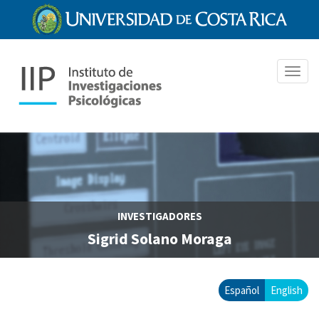
Pasar
al
contenido
principal
Toggl
navig
INVESTIGADORES
Sigrid Solano Moraga
Español
English