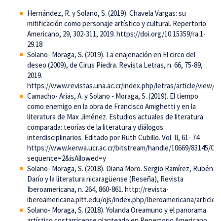
Hernández, R. y Solano, S. (2019). Chavela Vargas: su
mitificación como personaje artístico y cultural. Repertorio
Americano, 29, 302-311, 2019. https://doi.org/10.15359/ra.1-
29.18
Solano- Moraga, S. (2019). La enajenación en El circo del
deseo (2009), de Cirus Piedra. Revista Letras, n. 66, 75-89,
2019.
https://www.revistas.una.ac.cr/index.php/letras/article/view/1
Camacho- Arias, A. y Solano - Moraga, S. (2019). El tiempo
como enemigo en la obra de Francisco Amighetti y en la
literatura de Max Jiménez. Estudios actuales de literatura
comparada: teorías de la literatura y diálogos
interdisciplinarios. Editado por Ruth Cubillo. Vol. II, 61- 74
https://www.kerwa.ucr.ac.cr/bitstream/handle/10669/83145/C
sequence=2&isAllowed=y
Solano- Moraga, S. (2018). Diana Moro. Sergio Ramírez, Rubén
Darío y la literatura nicaragüense (Reseña), Revista
Iberoamericana, n. 264, 860-861. http://revista-
iberoamericana.pitt.edu/ojs/index.php/Iberoamericana/article/
Solano- Moraga, S. (2018). Yolanda Oreamuno y el panorama
artístico costarricense planteado en Repertorio Americano,