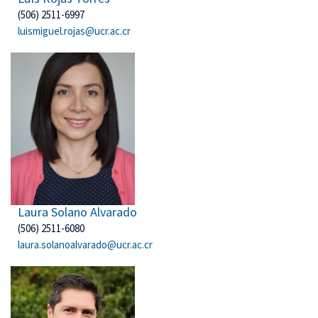
(506) 2511-6997
luismiguel.rojas@ucr.ac.cr
Laura Solano Alvarado
(506) 2511-6080
laura.solanoalvarado@ucr.ac.cr