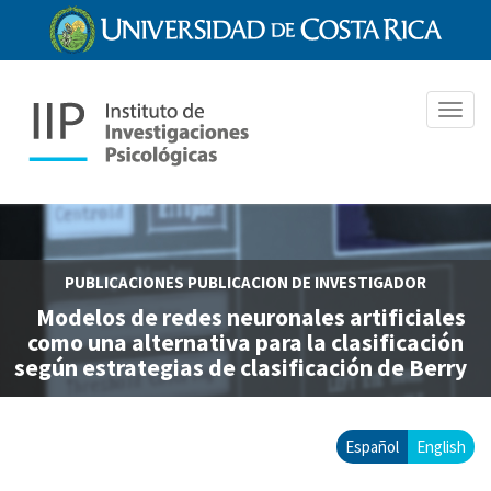
Pasar
al
contenido
principal
Toggl
navig
PUBLICACIONES
PUBLICACION DE INVESTIGADOR
Modelos de redes neuronales artificiales
como una alternativa para la clasificación
según estrategias de clasificación de Berry
Español
English