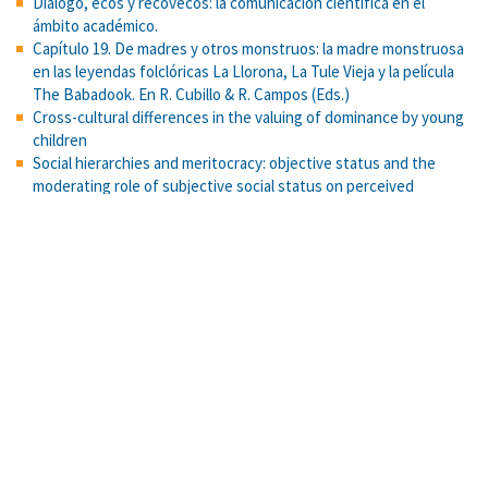
Diálogo, ecos y recovecos: la comunicación científica en el
ámbito académico.
Capítulo 19. De madres y otros monstruos: la madre monstruosa
en las leyendas folclóricas La Llorona, La Tule Vieja y la película
The Babadook. En R. Cubillo & R. Campos (Eds.)
Cross-cultural differences in the valuing of dominance by young
children
Social hierarchies and meritocracy: objective status and the
moderating role of subjective social status on perceived
meritocracy.
Effects of meaningful perceived inequality on well-being and the
maintenance (or challenge) of the status quo.
Factores asociados al rendimiento académico en un curso de
introducción a la estadística en Costa Rica
Primer acercamiento de un análisis didáctico de la recta para el
diseño de una propuesta de intervención en el aula desde un
enfoque funcional
The perception of economic inequality in everyday life: My
friends with the most and least money.
La parole de soi dans le discours religieux.
«Terror en el trópico: cómo entender la escritura gótica en el