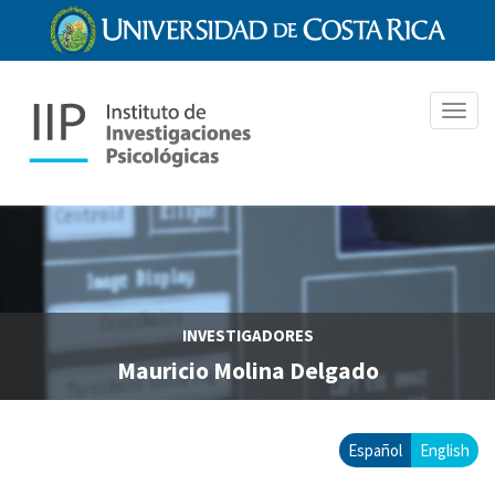
Pasar
al
contenido
principal
Toggl
navig
INVESTIGADORES
Mauricio Molina Delgado
Español
English