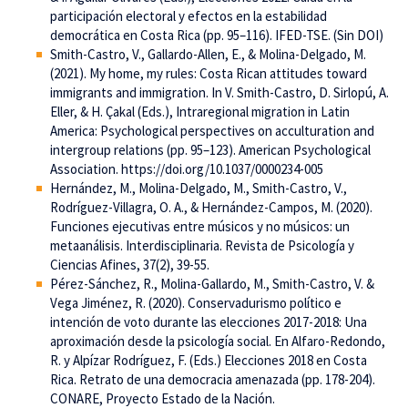
participación electoral y efectos en la estabilidad
democrática en Costa Rica (pp. 95–116). IFED-TSE. (Sin DOI)
Smith-Castro, V., Gallardo-Allen, E., & Molina-Delgado, M.
(2021). My home, my rules: Costa Rican attitudes toward
immigrants and immigration. In V. Smith-Castro, D. Sirlopú, A.
Eller, & H. Çakal (Eds.), Intraregional migration in Latin
America: Psychological perspectives on acculturation and
intergroup relations (pp. 95–123). American Psychological
Association. https://doi.org/10.1037/0000234-005
Hernández, M., Molina-Delgado, M., Smith-Castro, V.,
Rodríguez-Villagra, O. A., & Hernández-Campos, M. (2020).
Funciones ejecutivas entre músicos y no músicos: un
metaanálisis. Interdisciplinaria. Revista de Psicología y
Ciencias Afines, 37(2), 39-55.
Pérez-Sánchez, R., Molina-Gallardo, M., Smith-Castro, V. &
Vega Jiménez, R. (2020). Conservadurismo político e
intención de voto durante las elecciones 2017-2018: Una
aproximación desde la psicología social. En Alfaro-Redondo,
R. y Alpízar Rodríguez, F. (Eds.) Elecciones 2018 en Costa
Rica. Retrato de una democracia amenazada (pp. 178-204).
CONARE, Proyecto Estado de la Nación.