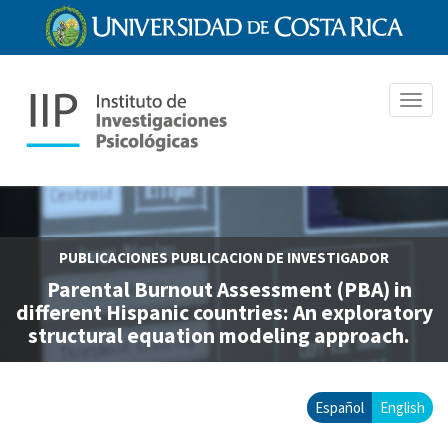
Pasar
al
contenido
principal
Toggl
navig
PUBLICACIONES
PUBLICACION DE INVESTIGADOR
Parental Burnout Assessment (PBA) in
different Hispanic countries: An exploratory
structural equation modeling approach.
Español
English