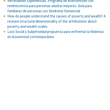
Recordando Experiencias. Programa de intervención con
reminiscencia para personas adultas mayores. Guía para
familiares de personas con Síndrome Demencial
How do people understand the causes of poverty and wealth? A
revised structural dimensionality of the attributions about
poverty and wealth scales.
Lazo Social y Subjetividad propuesta para enfrentar la Violencia
en la juventud contemporánea
Evidence for benefits of argumentation in a Mayan indigenous
population.
La psicología social de las relaciones intergrupales: Modelos e
hipótesis
Resolución de problemas como medio para la construcción de
aprendizajes y el logro de competencias: una experiencia en
educación superior
Tarea de reconstrucción cromática
Configuraciones del fundamentalismo religioso entre jóvenes
universitarios de Costa Rica: perspectiva psicosocial
Uso del modelo de Rasch para la construcción de tablas de
especificaciones: Propuesta metodológica aplicada a una prueba
de selección universitaria