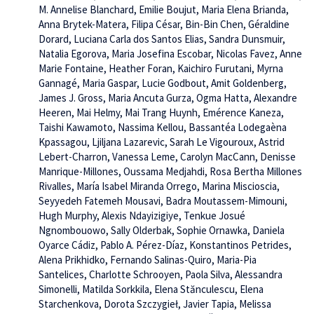
M. Annelise Blanchard, Emilie Boujut, Maria Elena Brianda,
Anna Brytek-Matera, Filipa César, Bin-Bin Chen, Géraldine
Dorard, Luciana Carla dos Santos Elias, Sandra Dunsmuir,
Natalia Egorova, Maria Josefina Escobar, Nicolas Favez, Anne
Marie Fontaine, Heather Foran, Kaichiro Furutani, Myrna
Gannagé, Maria Gaspar, Lucie Godbout, Amit Goldenberg,
James J. Gross, Maria Ancuta Gurza, Ogma Hatta, Alexandre
Heeren, Mai Helmy, Mai Trang Huynh, Emérence Kaneza,
Taishi Kawamoto, Nassima Kellou, Bassantéa Lodegaèna
Kpassagou, Ljiljana Lazarevic, Sarah Le Vigouroux, Astrid
Lebert-Charron, Vanessa Leme, Carolyn MacCann, Denisse
Manrique-Millones, Oussama Medjahdi, Rosa Bertha Millones
Rivalles, María Isabel Miranda Orrego, Marina Miscioscia,
Seyyedeh Fatemeh Mousavi, Badra Moutassem-Mimouni,
Hugh Murphy, Alexis Ndayizigiye, Tenkue Josué
Ngnombouowo, Sally Olderbak, Sophie Ornawka, Daniela
Oyarce Cádiz, Pablo A. Pérez-Díaz, Konstantinos Petrides,
Alena Prikhidko, Fernando Salinas-Quiro, Maria-Pia
Santelices, Charlotte Schrooyen, Paola Silva, Alessandra
Simonelli, Matilda Sorkkila, Elena Stănculescu, Elena
Starchenkova, Dorota Szczygieł, Javier Tapia, Melissa