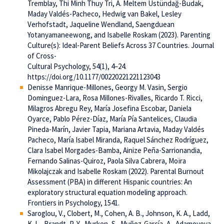
Tremblay, Thi Minh Thuy Tri, A. Meltem Üstündağ-Budak,
Maday Valdés-Pacheco, Hedwig van Bakel, Lesley
Verhofstadt, Jaqueline Wendland, Saengduean
Yotanyamaneewong, and Isabelle Roskam (2023). Parenting
Culture(s): Ideal-Parent Beliefs Across 37 Countries. Journal
of Cross-
Cultural Psychology, 54(1), 4–24.
https://doi.org/10.1177/00220221221123043
Denisse Manrique-Millones, Georgy M. Vasin, Sergio
Dominguez-Lara, Rosa Millones-Rivalles, Ricardo T. Ricci,
Milagros Abregu Rey, María Josefina Escobar, Daniela
Oyarce, Pablo Pérez-Díaz, María Pía Santelices, Claudia
Pineda-Marín, Javier Tapia, Mariana Artavia, Maday Valdés
Pacheco, María Isabel Miranda, Raquel Sánchez Rodríguez,
Clara Isabel Morgades-Bamba, Ainize Peña-Sarrionandia,
Fernando Salinas-Quiroz, Paola Silva Cabrera, Moïra
Mikolajczak and Isabelle Roskam (2022). Parental Burnout
Assessment (PBA) in different Hispanic countries: An
exploratory structural equation modeling approach.
Frontiers in Psychology, 1541.
Saroglou, V., Clobert, M., Cohen, A. B., Johnson, K. A., Ladd,
K. L., Brandt, P.-Y., Murken, S., Muñoz-García, A., Adamovova,