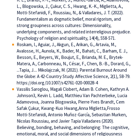
L., Blogowska, J., Çukur, C. S., Hwang, K.-K., Miglietta, A.,
Motti-Stefanidi, F., Roussiau, N., & Valladares, J. T. (2022).
Fundamentalism as dogmatic belief, moral rigorism, and
strong groupness across cultures: Dimensionality,
underlying components, and related interreligious prejudice.
Psychology of religion and spirituality, 14(4), 558-571.
Roskam, I., Aguiar, J., Akgun, E., Arikan, G., Artavia, M.,
Avalosse, H., Aunola, K., Bader, M., Bahati, C., Barham, E. J.,
Besson, E., Beyers, W., Boujut, E., Brianda, M. E., Brytek-
Matera, A., Carbonneau, N., César, F., Chen, B.-B., Dorard, G.,
...Tapia, J.... Mikolajczak, M. (2021). Parental Burnout Around
the Globe: A 42-Country Study. Affective Science, 2(1), 58-79.
https://doi.org/10.1007/s42761-020-00028-4
Vassilis Saroglou, Magali Clobert, Adam B. Cohen, Kathryn A.
Johnson3, Kevin L. Ladd, Matthieu Van Pachterbeke, Lucia
Adamovova, Joanna Blogowska, Pierre-Yves Brandt, Cem
Safak Çukur, Kwang-Kuo Hwang,Anna Miglietta,Frosso
Motti-Stefanidi, Antonio Muñoz-García, Sebastian Murken,
Nicolas Roussiau, and Javier Tapia Valladares (2020).
Believing, bonding, behaving, and belonging: The cognitive,
emotional, moral, and social dimensions of religiousness