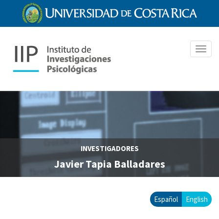
Pasar
al
contenido
principal
Toggl
navig
INVESTIGADORES
Javier Tapia Balladares
Español
English