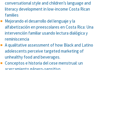
conversational style and children’s language and
literacy development in low-income Costa Rican
families
Mejorando el desarrollo del lenguaje y la
alfabetización en preescolares en Costa Rica: Una
intervención familiar usando lectura dialógica y
reminiscencia
A qualitative assessment of how Black and Latino
adolescents perceive targeted marketing of
unhealthy food and beverages.
Conceptos e historia del cese menstrual: un
acercamiento género-sensitivo
Predicción del esfuerzo con variables metabólicas,
fisiológicas y cognitivas en adultos mayores
Escala d actitudes hacia las personas mayores como
aprendices y usuarios de tecnologías: evidencias
psicométricas. Uniciencia, 38(1), 1-23.
Con aroma de acción: recetas que cuentan historia
de aprendizajes y vivencias de las Iniciativas
Estudiantiles de Acción Social, 2021-2022
Parental Burnout Around the Globe: A 42-Country