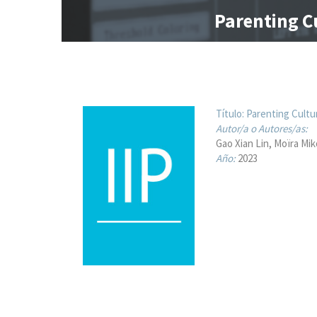
Parenting Cu
Título:
Parenting Cultur
Autor/a o Autores/as:
Gao Xian Lin
Moïra Mik
Año:
2023