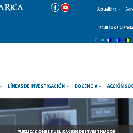
Menu
top
Actualidad
Serv
Facultad de Ciencia
Color
Switch
Switch
Sw
to
to
to
color
blue
hi
theme
theme
vis
th
LÍNEAS DE INVESTIGACIÓN
DOCENCIA
ACCIÓN SO
PUBLICACIONES
PUBLICACION DE INVESTIGADOR