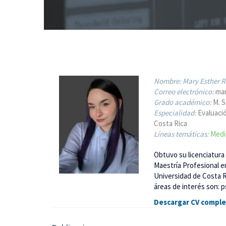
Nombre:
Mary Esther R
Correo electrónico:
mar
Grado académico:
M. S
Especialidad:
Evaluaci
Costa Rica
Líneas temáticas:
Medi
Obtuvo su licenciatura 
Maestría Profesional e
Universidad de Costa R
áreas de interés son: 
Descargar CV compl