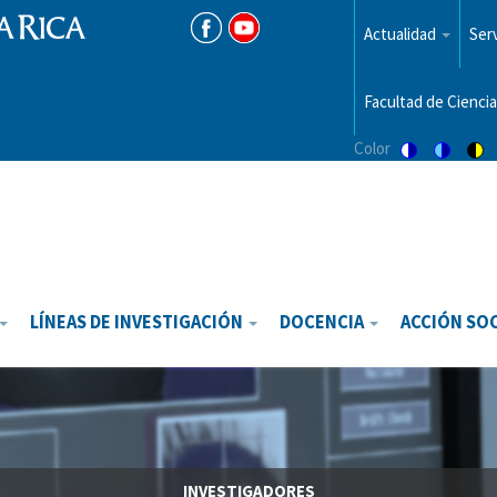
Menu
top
Actualidad
Serv
Facultad de Ciencia
Color
Switch
Switch
Sw
to
to
to
color
blue
hi
theme
theme
vis
th
LÍNEAS DE INVESTIGACIÓN
DOCENCIA
ACCIÓN SO
INVESTIGADORES