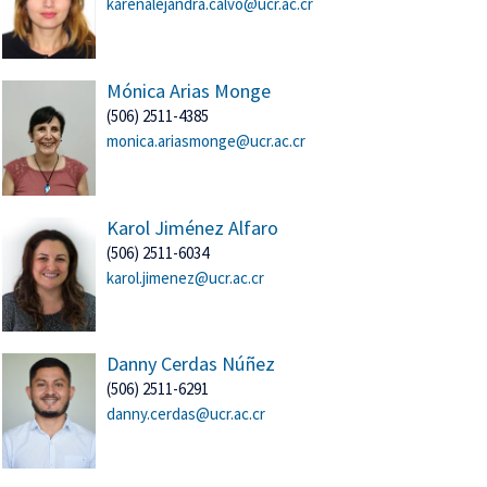
karenalejandra.calvo@ucr.ac.cr
Mónica Arias Monge
(506) 2511-4385
monica.ariasmonge@ucr.ac.cr
Karol Jiménez Alfaro
(506) 2511-6034
karol.jimenez@ucr.ac.cr
Danny Cerdas Núñez
(506) 2511-6291
danny.cerdas@ucr.ac.cr