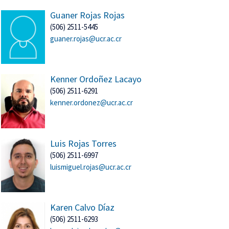
Guaner Rojas Rojas
(506) 2511-5445
guaner.rojas@ucr.ac.cr
Kenner Ordoñez Lacayo
(506) 2511-6291
kenner.ordonez@ucr.ac.cr
Luis Rojas Torres
(506) 2511-6997
luismiguel.rojas@ucr.ac.cr
Karen Calvo Díaz
(506) 2511-6293