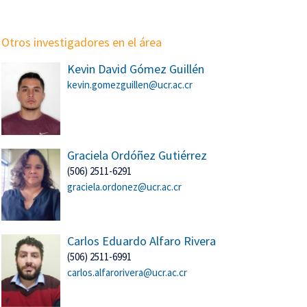
Otros investigadores en el área
Kevin David Gómez Guillén
kevin.gomezguillen@ucr.ac.cr
Graciela Ordóñez Gutiérrez
(506) 2511-6291
graciela.ordonez@ucr.ac.cr
Carlos Eduardo Alfaro Rivera
(506) 2511-6991
carlos.alfarorivera@ucr.ac.cr