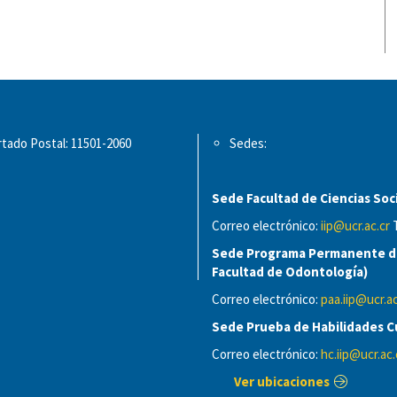
tado Postal: 11501-2060
Sedes:
Sede Facultad de Ciencias Soci
Correo electrónico:
iip@ucr.ac.cr
T
Sede Programa Permanente de
Facultad de Odontología)
Correo electrónico:
paa.iip@ucr.ac
Sede Prueba de Habilidades Cu
Correo electrónico:
hc.iip@ucr.ac.
Ver ubicaciones