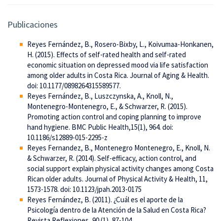
Publicaciones
Reyes Fernández, B., Rosero-Bixby, L., Koivumaa-Honkanen,
H. (2015). Effects of self-rated health and self-rated
economic situation on depressed mood via life satisfaction
among older adults in Costa Rica. Journal of Aging & Health.
doi: 10.1177/0898264315589577.
Reyes Fernández, B., Luszczynska, A., Knoll, N.,
Montenegro-Montenegro, E., & Schwarzer, R. (2015).
Promoting action control and coping planning to improve
hand hygiene. BMC Public Health,15(1), 964. doi:
10.1186/s12889-015-2295-z
Reyes Fernandez, B., Montenegro Montenegro, E., Knoll, N.
& Schwarzer, R. (2014). Self-efficacy, action control, and
social support explain physical activity changes among Costa
Rican older adults. Journal of Physical Activity & Health, 11,
1573-1578. doi: 10.1123/jpah.2013-0175
Reyes Fernández, B. (2011). ¿Cuál es el aporte de la
Psicología dentro de la Atención de la Salud en Costa Rica?
Revista Reflexiones, 90 (1), 87-104