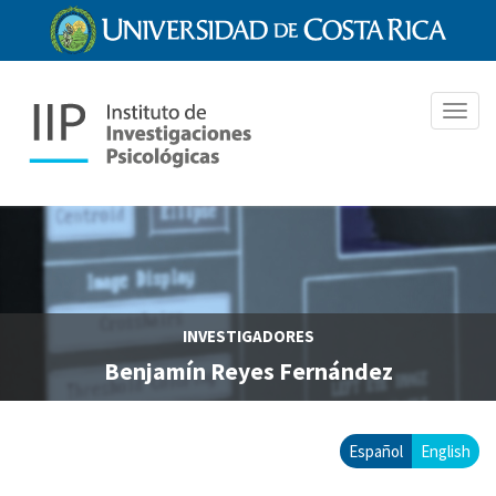
Pasar
al
contenido
principal
Toggl
navig
INVESTIGADORES
Benjamín Reyes Fernández
Español
English