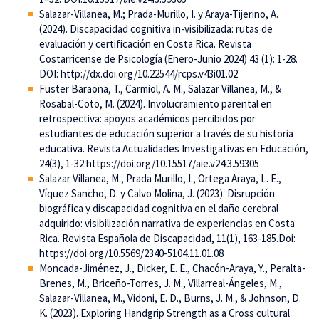
Salazar-Villanea, M.; Prada-Murillo, I. y Araya-Tijerino, A.
(2024). Discapacidad cognitiva in-visibilizada: rutas de
evaluación y certificación en Costa Rica. Revista
Costarricense de Psicología (Enero-Junio 2024) 43 (1): 1-28.
DOI: http://dx.doi.org/10.22544/rcps.v43i01.02
Fuster Baraona, T., Carmiol, A. M., Salazar Villanea, M., &
Rosabal-Coto, M. (2024). Involucramiento parental en
retrospectiva: apoyos académicos percibidos por
estudiantes de educación superior a través de su historia
educativa. Revista Actualidades Investigativas en Educación,
24(3), 1-32.https://doi.org/10.15517/aie.v24i3.59305
Salazar Villanea, M., Prada Murillo, I., Ortega Araya, L. E.,
Víquez Sancho, D. y Calvo Molina, J. (2023). Disrupción
biográfica y discapacidad cognitiva en el daño cerebral
adquirido: visibilización narrativa de experiencias en Costa
Rica. Revista Española de Discapacidad, 11(1), 163-185.Doi:
https://doi.org/10.5569/2340-5104.11.01.08
Moncada-Jiménez, J., Dicker, E. E., Chacón-Araya, Y., Peralta-
Brenes, M., Briceño-Torres, J. M., Villarreal-Ángeles, M.,
Salazar-Villanea, M., Vidoni, E. D., Burns, J. M., & Johnson, D.
K. (2023). Exploring Handgrip Strength as a Cross cultural