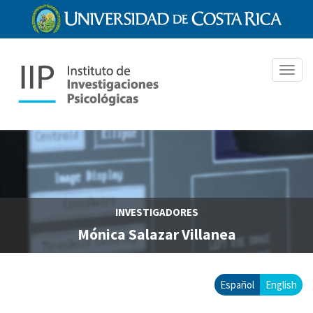
Pasar
al
contenido
principal
Toggl
navig
INVESTIGADORES
Mónica Salazar Villanea
Español
English