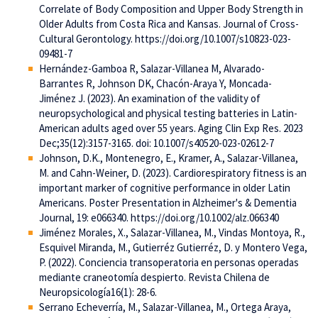
Correlate of Body Composition and Upper Body Strength in
Older Adults from Costa Rica and Kansas. Journal of Cross-
Cultural Gerontology. https://doi.org/10.1007/s10823-023-
09481-7
Hernández-Gamboa R, Salazar-Villanea M, Alvarado-
Barrantes R, Johnson DK, Chacón-Araya Y, Moncada-
Jiménez J. (2023). An examination of the validity of
neuropsychological and physical testing batteries in Latin-
American adults aged over 55 years. Aging Clin Exp Res. 2023
Dec;35(12):3157-3165. doi: 10.1007/s40520-023-02612-7
Johnson, D.K., Montenegro, E., Kramer, A., Salazar-Villanea,
M. and Cahn-Weiner, D. (2023). Cardiorespiratory fitness is an
important marker of cognitive performance in older Latin
Americans. Poster Presentation in Alzheimer's & Dementia
Journal, 19: e066340. https://doi.org/10.1002/alz.066340
Jiménez Morales, X., Salazar-Villanea, M., Vindas Montoya, R.,
Esquivel Miranda, M., Gutierréz Gutierréz, D. y Montero Vega,
P. (2022). Conciencia transoperatoria en personas operadas
mediante craneotomía despierto. Revista Chilena de
Neuropsicología16(1): 28-6.
Serrano Echeverría, M., Salazar-Villanea, M., Ortega Araya,