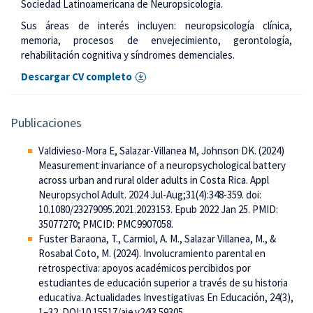
Sociedad Latinoamericana de Neuropsicología.
Sus áreas de interés incluyen: neuropsicología clínica,
memoria, procesos de envejecimiento, gerontología,
rehabilitación cognitiva y síndromes demenciales.
Descargar CV completo
Publicaciones
Valdivieso-Mora E, Salazar-Villanea M, Johnson DK. (2024)
Measurement invariance of a neuropsychological battery
across urban and rural older adults in Costa Rica. Appl
Neuropsychol Adult. 2024 Jul-Aug;31(4):348-359. doi:
10.1080/23279095.2021.2023153. Epub 2022 Jan 25. PMID:
35077270; PMCID: PMC9907058.
Fuster Baraona, T., Carmiol, A. M., Salazar Villanea, M., &
Rosabal Coto, M. (2024). Involucramiento parental en
retrospectiva: apoyos académicos percibidos por
estudiantes de educación superior a través de su historia
educativa. Actualidades Investigativas En Educación, 24(3),
1–32. DOI:10.15517/aie.v24i3.59305