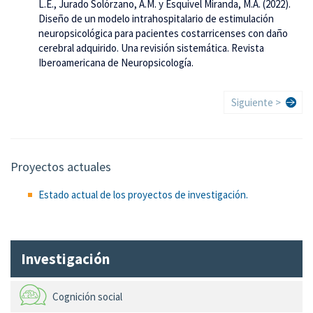
L.E., Jurado Solórzano, A.M. y Esquivel Miranda, M.A. (2022).
Diseño de un modelo intrahospitalario de estimulación
neuropsicológica para pacientes costarricenses con daño
cerebral adquirido. Una revisión sistemática. Revista
Iberoamericana de Neuropsicología.
Paginación
Siguiente
Siguiente >
página
Proyectos actuales
Estado actual de los proyectos de investigación.
Investigación
Cognición social