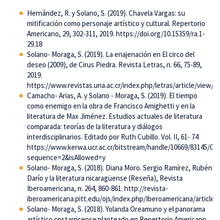
Hernández, R. y Solano, S. (2019). Chavela Vargas: su
mitificación como personaje artístico y cultural. Repertorio
Americano, 29, 302-311, 2019. https://doi.org/10.15359/ra.1-
29.18
Solano- Moraga, S. (2019). La enajenación en El circo del
deseo (2009), de Cirus Piedra. Revista Letras, n. 66, 75-89,
2019.
https://www.revistas.una.ac.cr/index.php/letras/article/view/1
Camacho- Arias, A. y Solano - Moraga, S. (2019). El tiempo
como enemigo en la obra de Francisco Amighetti y en la
literatura de Max Jiménez. Estudios actuales de literatura
comparada: teorías de la literatura y diálogos
interdisciplinarios. Editado por Ruth Cubillo. Vol. II, 61- 74
https://www.kerwa.ucr.ac.cr/bitstream/handle/10669/83145/C
sequence=2&isAllowed=y
Solano- Moraga, S. (2018). Diana Moro. Sergio Ramírez, Rubén
Darío y la literatura nicaragüense (Reseña), Revista
Iberoamericana, n. 264, 860-861. http://revista-
iberoamericana.pitt.edu/ojs/index.php/Iberoamericana/article/
Solano- Moraga, S. (2018). Yolanda Oreamuno y el panorama
artístico costarricense planteado en Repertorio Americano,