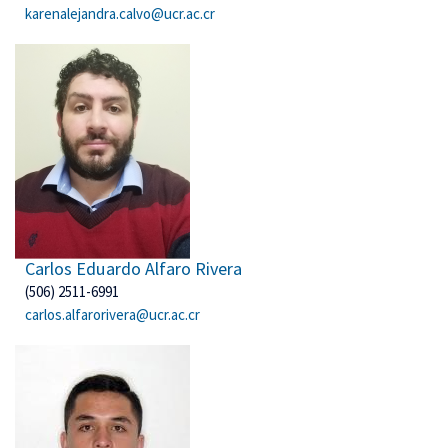
karenalejandra.calvo@ucr.ac.cr
Carlos Eduardo Alfaro Rivera
(506) 2511-6991
carlos.alfarorivera@ucr.ac.cr