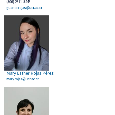
(506) 2511-5445
guaner.rojas@ucr.ac.cr
Mary Esther Rojas Pérez
mary.rojas@ucr.ac.cr