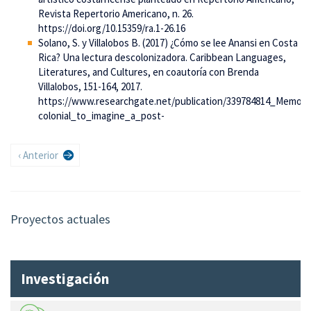
Revista Repertorio Americano, n. 26.
https://doi.org/10.15359/ra.1-26.16
Solano, S. y Villalobos B. (2017) ¿Cómo se lee Anansi en Costa
Rica? Una lectura descolonizadora. Caribbean Languages,
Literatures, and Cultures, en coautoría con Brenda
Villalobos, 151-164, 2017.
https://www.researchgate.net/publication/339784814_Memor
colonial_to_imagine_a_post-
Paginación
Página
‹ Anterior
anterior
Proyectos actuales
Investigación