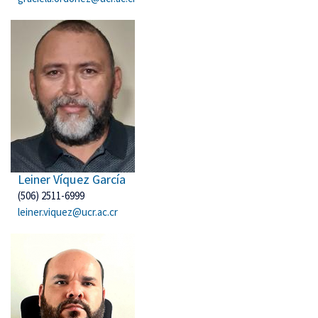
Leiner Víquez García
(506) 2511-6999
leiner.viquez@ucr.ac.cr