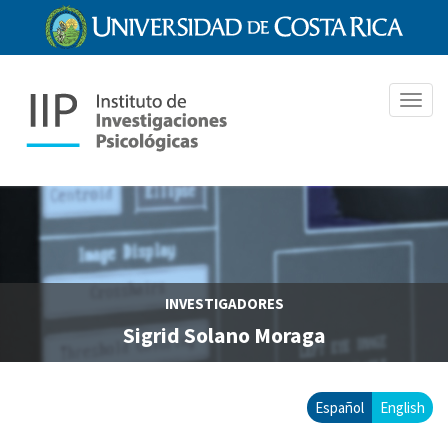
Pasar
al
contenido
principal
Toggl
navig
INVESTIGADORES
Sigrid Solano Moraga
Español
English