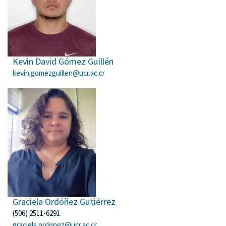
Kevin David Gómez Guillén
kevin.gomezguillen@ucr.ac.cr
Graciela Ordóñez Gutiérrez
(506) 2511-6291
graciela.ordonez@ucr.ac.cr