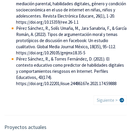
mediación parental, habilidades digitales, género y condición
socioeconómica en el uso de internet en niñas, niños y
adolescentes. Revista Electrónica Educare, 26(1), 1-20.
https://doi.org/10.15359/ree.26-1.1
Pérez Sánchez, R., Solís Umaña, M., Jara Sanabria, F., & García
Román, A. (2022). Tipos de argumentación moral y temas
prototípicos de discusión en Facebook: Un estudio
cualitativo. Global Media Journal México, 18(35), 95–112.
https://doi.org/10.29105/gmjmx18.35-5
Pérez Sánchez, R., & Torres Fernández, D. (2021). El
contexto educativo como predictor de habilidades digitales
y comportamientos riesgosos en Internet. Perfiles
Educativos, 43(174).
https://doi.org/10.22201/iisue.24486167e.2021.174.59888
Paginación
Siguiente
Siguiente >
página
Proyectos actuales