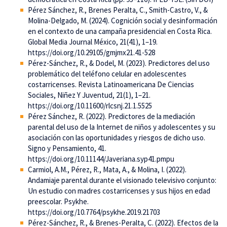
Pérez Sánchez, R., Brenes Peralta, C., Smith-Castro, V., &
Molina-Delgado, M. (2024). Cognición social y desinformación
en el contexto de una campaña presidencial en Costa Rica.
Global Media Journal México, 21(41), 1–19.
https://doi.org/10.29105/gmjmx21.41-528
Pérez-Sánchez, R., & Dodel, M. (2023). Predictores del uso
problemático del teléfono celular en adolescentes
costarricenses. Revista Latinoamericana De Ciencias
Sociales, Niñez Y Juventud, 21(1), 1–21.
https://doi.org/10.11600/rlcsnj.21.1.5525
Pérez Sánchez, R. (2022). Predictores de la mediación
parental del uso de la Internet de niños y adolescentes y su
asociación con las oportunidades y riesgos de dicho uso.
Signo y Pensamiento, 41.
https://doi.org/10.11144/Javeriana.syp41.pmpu
Carmiol, A.M., Pérez, R., Mata, A., & Molina, I. (2022).
Andamiaje parental durante el visionado televisivo conjunto:
Un estudio con madres costarricenses y sus hijos en edad
preescolar. Psykhe.
https://doi.org/10.7764/psykhe.2019.21703
Pérez-Sánchez, R., & Brenes-Peralta, C. (2022). Efectos de la