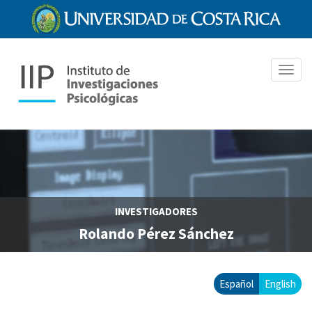
Pasar
al
contenido
principal
Toggl
navig
INVESTIGADORES
Rolando Pérez Sánchez
Español
English