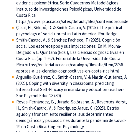
evidencia psicométrica. Serie Cuadernos Metodológicos,
Instituto de Investigaciones Psicológicas, Universidad de
Costa Rica.
https://www.iip.ucr.ac.cr/sites/default/files/contenido/cuad
Çakal, H., Sirlopú, D. & Smith-Castro, V. (2025). The political
psychology of social unrest in Latin America. Routledge.
Smith-Castro, V., & Sánchez Pacheco, T. (2025). Cognición
social: Los estereotipos y sus implicaciones. En M. Molina-
Delgado & L. Quintana (Eds.), Las ciencias cognoscitivas en
Costa Rica (pp. 1–62). Editorial de la Universidad de Costa
Rica.https://editorial.ucr.ac.cr/catalogo/filosofia/item/2756-
aportes-a-las-ciencias-cognoscitivas-en-costa-rica.html
Argüello-Gutiérrez, C., Smith-Castro, V. & Martín-Gutiérrez, Á.
(2025). Coping with diversity in classrooms: predicting
Intercultural Self-Efficacy in mandatory education teachers.
Soc Psychol Educ 28 (80).
Reyes-Fernández, B., Jurado-Solórzano, A., Raventós-Vorst,
H., Smith-Castro, V., & Rodríguez-Arauz, G. (2025). Estrés
agudo y afrontamiento resiliente: sus determinantes
demográficos y psicosociales durante la pandemia de Covid-
19 en Costa Rica. Cogent Psychology.