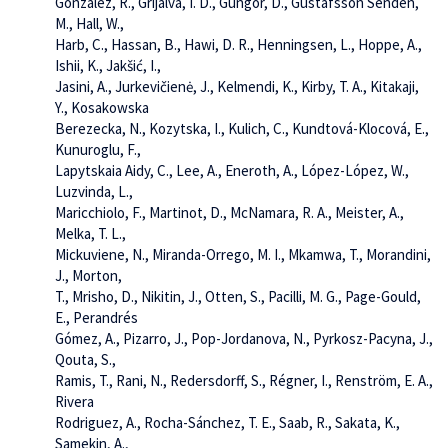
González, R., Grijalva, I. D., Güngör, D., Gustafsson Sendén,
M., Hall, W.,
Harb, C., Hassan, B., Hawi, D. R., Henningsen, L., Hoppe, A.,
Ishii, K., Jakšić, I.,
Jasini, A., Jurkevičienė, J., Kelmendi, K., Kirby, T. A., Kitakaji,
Y., Kosakowska
Berezecka, N., Kozytska, I., Kulich, C., Kundtová-Klocová, E.,
Kunuroglu, F.,
Lapytskaia Aidy, C., Lee, A., Eneroth, A., López-López, W.,
Luzvinda, L.,
Maricchiolo, F., Martinot, D., McNamara, R. A., Meister, A.,
Melka, T. L.,
Mickuviene, N., Miranda-Orrego, M. I., Mkamwa, T., Morandini,
J., Morton,
T., Mrisho, D., Nikitin, J., Otten, S., Pacilli, M. G., Page-Gould,
E., Perandrés
Gómez, A., Pizarro, J., Pop-Jordanova, N., Pyrkosz-Pacyna, J.,
Qouta, S.,
Ramis, T., Rani, N., Redersdorff, S., Régner, I., Renström, E. A.,
Rivera
Rodriguez, A., Rocha-Sánchez, T. E., Saab, R., Sakata, K.,
Samekin, A.,