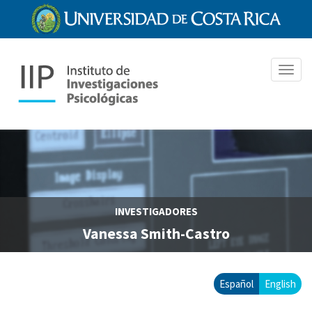
Pasar
al
contenido
principal
Toggl
navig
INVESTIGADORES
Vanessa Smith-Castro
Español
English