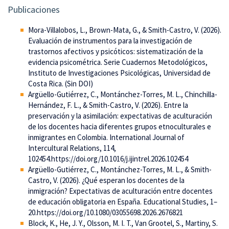
Publicaciones
Mora-Villalobos, L., Brown-Mata, G., & Smith-Castro, V. (2026).
Evaluación de instrumentos para la investigación de
trastornos afectivos y psicóticos: sistematización de la
evidencia psicométrica. Serie Cuadernos Metodológicos,
Instituto de Investigaciones Psicológicas, Universidad de
Costa Rica. (Sin DOI)
Argüello-Gutiérrez, C., Montánchez-Torres, M. L., Chinchilla-
Hernández, F. L., & Smith-Castro, V. (2026). Entre la
preservación y la asimilación: expectativas de aculturación
de los docentes hacia diferentes grupos etnoculturales e
inmigrantes en Colombia. International Journal of
Intercultural Relations, 114,
102454.https://doi.org/10.1016/j.ijintrel.2026.102454
Argüello-Gutiérrez, C., Montánchez-Torres, M. L., & Smith-
Castro, V. (2026). ¿Qué esperan los docentes de la
inmigración? Expectativas de aculturación entre docentes
de educación obligatoria en España. Educational Studies, 1–
20.https://doi.org/10.1080/03055698.2026.2676821
Block, K., He, J. Y., Olsson, M. I. T., Van Grootel, S., Martiny, S.