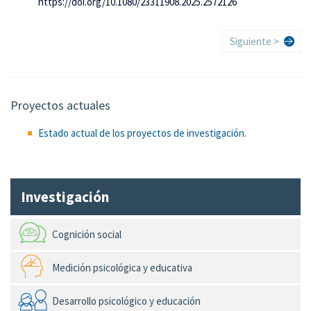
https://doi.org/10.1080/23311908.2025.2572126
Paginación
Siguiente
Siguiente >
página
Proyectos actuales
Estado actual de los proyectos de investigación.
Investigación
Cognición social
Medición psicológica y educativa
Desarrollo psicológico y educación