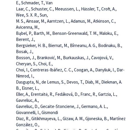
E., Schmader, T., Van
Laar, C., Schuster, C., Meeussen, L., Hässler, T., Croft, A.,
Wee, S. X. R., Sun,
M. S., Ainsaar, M., Aarntzen, L., Adamus, M., Atkinson, C.,
Avicenna, M.,
Bąbel, P., Barth, M., Benson-Greenwald, T. M., Maloku, E.,
Berent, J.,
Bergsieker, H. B., Biernat, M., Bîrneanu, A. G., Bodinaku, B.,
Bosak, J.,
Bosson, J., Branković, M., Burkauskas, J., Čavojová, V.,
Cheryan, S., Choi, E.,
Choi, I., Contreras-Ibáñez, C. C., Coogan, A., Danyliuk, I., Dar-
Nimrod, I.,
Dasgupta, N., de Lemus, S., Devos, T., Diab, M., Diekman, A.
B., Eisner, L.,
Eller, A., Erentaitė, R., Fedáková, D., Franc, R., Gartzia, L.,
Gavreliuc, A.,
Gavreliuc, D., Gecaite-Stonciene, J., Germano, A. L.,
Giovannelli, I., Gismondi
Diaz, R., Gitikhmayeva, L., Gizaw, A. M., Gjoneska, B., Martínez
González, O.,