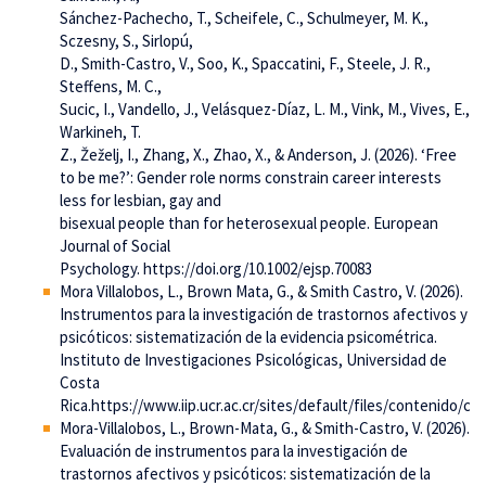
Sánchez-Pachecho, T., Scheifele, C., Schulmeyer, M. K.,
Sczesny, S., Sirlopú,
D., Smith-Castro, V., Soo, K., Spaccatini, F., Steele, J. R.,
Steffens, M. C.,
Sucic, I., Vandello, J., Velásquez-Díaz, L. M., Vink, M., Vives, E.,
Warkineh, T.
Z., Žeželj, I., Zhang, X., Zhao, X., & Anderson, J. (2026). ‘Free
to be me?’: Gender role norms constrain career interests
less for lesbian, gay and
bisexual people than for heterosexual people. European
Journal of Social
Psychology. https://doi.org/10.1002/ejsp.70083
Mora Villalobos, L., Brown Mata, G., & Smith Castro, V. (2026).
Instrumentos para la investigación de trastornos afectivos y
psicóticos: sistematización de la evidencia psicométrica.
Instituto de Investigaciones Psicológicas, Universidad de
Costa
Rica.https://www.iip.ucr.ac.cr/sites/default/files/contenido
Mora-Villalobos, L., Brown-Mata, G., & Smith-Castro, V. (2026).
Evaluación de instrumentos para la investigación de
trastornos afectivos y psicóticos: sistematización de la